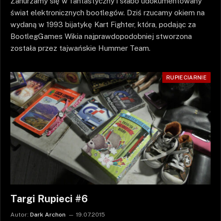
Zanurzamy się w fantastyczny i słabo udokumentowany
świat elektronicznych bootlegów. Dziś rzucamy okiem na
wydaną w 1993 bijatykę Kart Fighter, która, podając za
BootlegGames Wikia najprawdopodobniej stworzona
została przez tajwańskie Hummer Team.
RUPIECIARNIE
Targi Rupieci #6
Autor:
Dark Archon
19.07.2015