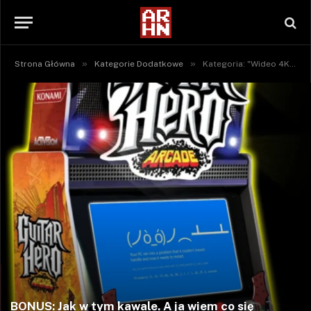
»
»
Strona Główna
Kategorie Dodatkowe
Kategoria: "Wideo 4K" (Strona 30)
BONUS: Jak w tym kawale. A ja wiem co się