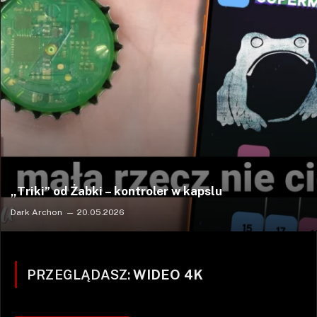
„Triki” od Żabki – kontroler w kapslu
Dark Archon
20.05.2026
PRZEGLĄDASZ:
WIDEO 4K