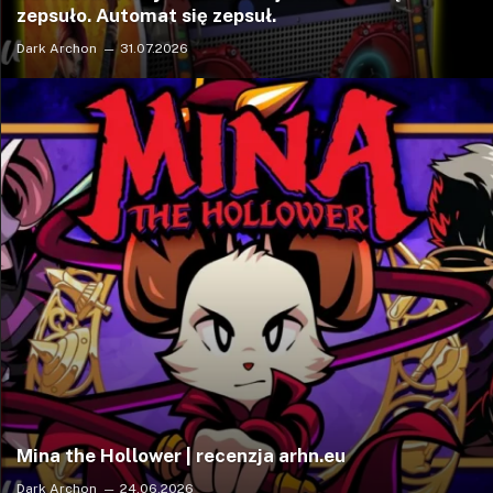
zepsuło. Automat się zepsuł.
Dark Archon
31.07.2026
Mina the Hollower | recenzja arhn.eu
Dark Archon
24.06.2026