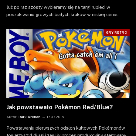
Już po raz szósty wybieramy się na targi rupieci w
poszukiwaniu growych białych kruków w niskiej cenie.
GRY RETRO
Jak powstawało Pokémon Red/Blue?
Autor:
Dark Archon
17.07.2015
Powstawaniu pierwszych odsłon kultowych Pokémonów
towarzyszył długi i zawiły proces produkcyjny sterowany