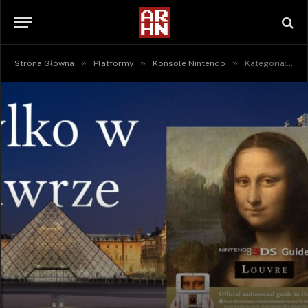
»
»
»
Strona Główna
Platformy
Konsole Nintendo
Kategoria: "Nintendo 3DS" (Strona 3)