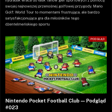
hydraulik wraca do łask fanów gier sportowych z pomocą
swojej najnowszej przenośnej golfowej przygody. Mario
Golf: World Tour to momentami frustrująca, ale bardzo
satysfakcjonująca gra dla miłośników tego
dżentelmeńskiego sportu
PODGLĄD
Nintendo Pocket Football Club — Podgląd
#023