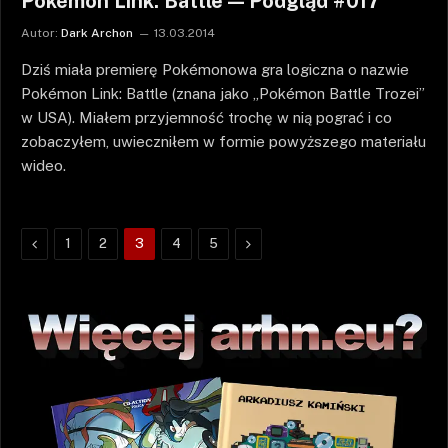
Pokémon Link: Battle — Podgląd #017
Autor:
Dark Archon
13.03.2014
Dziś miała premierę Pokémonowa gra logiczna o nazwie
Pokémon Link: Battle (znana jako „Pokémon Battle Trozei”
w USA). Miałem przyjemność trochę w nią pograć i co
zobaczyłem, uwieczniłem w formie powyższego materiału
wideo.
Poprzednie
Następne
1
2
3
4
5