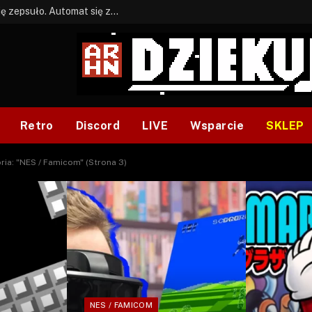
BONUS: Jak w tym kawale. A ja wiem co się zepsuło. Automat się zepsuł.
Retro
Discord
LIVE
Wsparcie
SKLEP
ria: "NES / Famicom" (Strona 3)
NES / FAMICOM