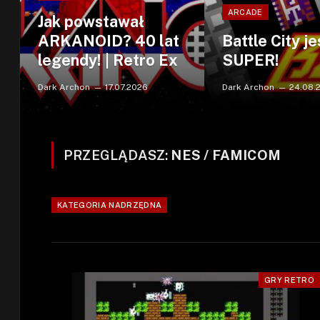
ARCADE
Jak powstawał
ARKANOID? 40 lat
Battle City je
legendy! | Retro Ex
SUPER!
Dark Archon
17.07.2026
Dark Archon
24.08.
PRZEGLĄDASZ:
NES / FAMICOM
KATEGORIA NADRZĘDNA
GRY RETRO