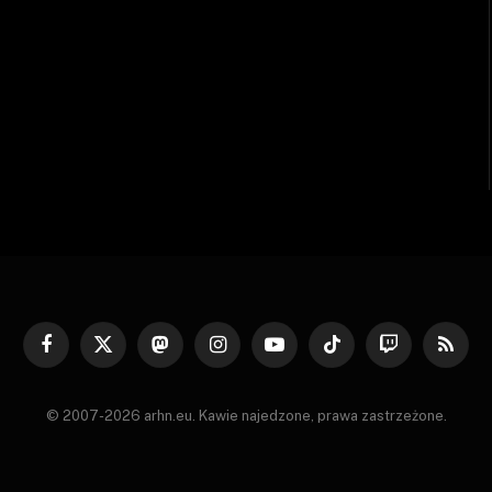
Facebook
X
Mastodon
Instagram
YouTube
TikTok
Twitch
RSS
(Twitter)
© 2007-2026 arhn.eu. Kawie najedzone, prawa zastrzeżone.