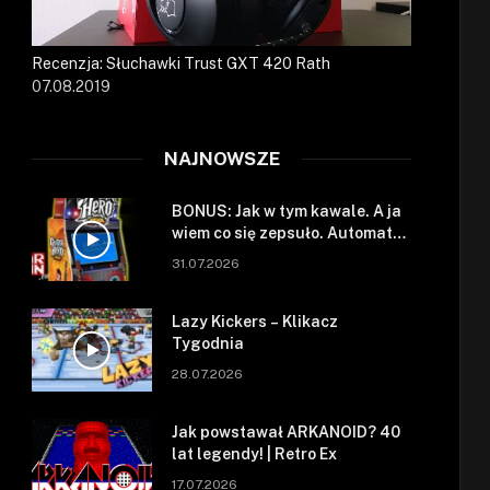
Recenzja: Słuchawki Trust GXT 420 Rath
07.08.2019
NAJNOWSZE
BONUS: Jak w tym kawale. A ja
wiem co się zepsuło. Automat
się zepsuł.
31.07.2026
Lazy Kickers – Klikacz
Tygodnia
28.07.2026
Jak powstawał ARKANOID? 40
lat legendy! | Retro Ex
17.07.2026