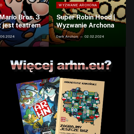
RO
WYZWANIE ARCHONA
Mario Bros. 3
Super Robin Hood |
t jest teatrem
Wyzwanie Archona
.06.2024
Dark Archon
02.02.2024