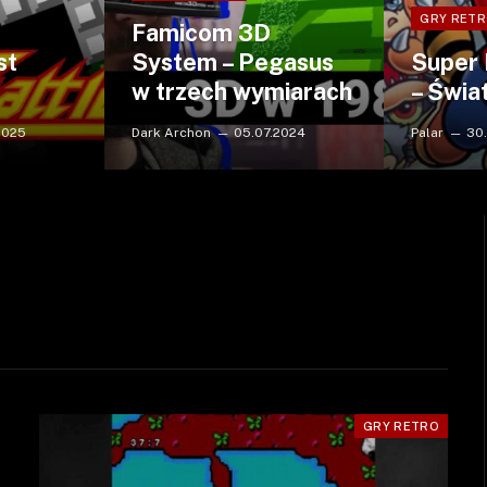
GRY RET
Famicom 3D
st
System – Pegasus
Super 
w trzech wymiarach
– Świa
2025
Dark Archon
05.07.2024
Palar
30
GRY RETRO