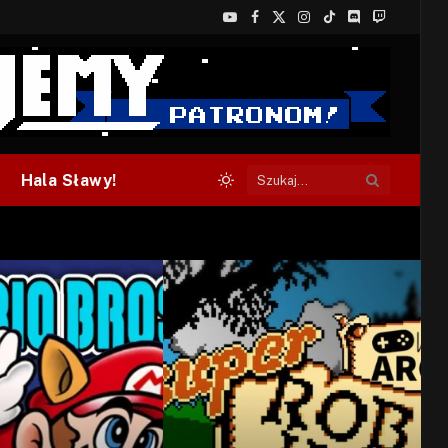
YouTube
Facebook
X
Instagram
TikTok
Discord
Twitch
(Twitter)
Hala Sławy!