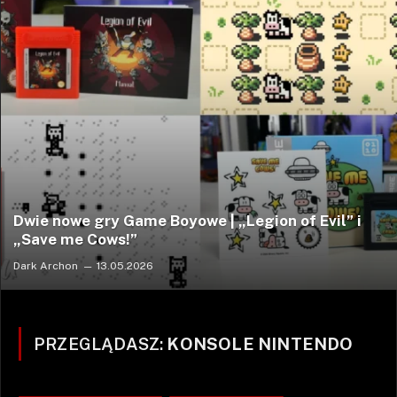
Dwie nowe gry Game Boyowe | „Legion of Evil” i
„Save me Cows!”
Dark Archon
13.05.2026
PRZEGLĄDASZ:
KONSOLE NINTENDO