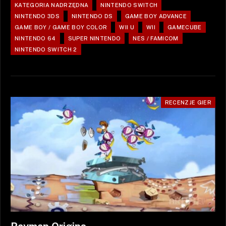
KATEGORIA NADRZĘDNA
NINTENDO SWITCH
NINTENDO 3DS
NINTENDO DS
GAME BOY ADVANCE
GAME BOY / GAME BOY COLOR
WII U
WII
GAMECUBE
NINTENDO 64
SUPER NINTENDO
NES / FAMICOM
NINTENDO SWITCH 2
RECENZJE GIER