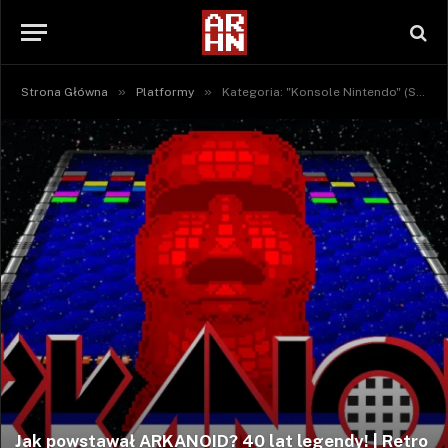
»
»
Strona Główna
Platformy
Kategoria: "Konsole Nintendo" (Strona 41)
Jak powstawał ARKANOID? 40 lat legendy! | Retro