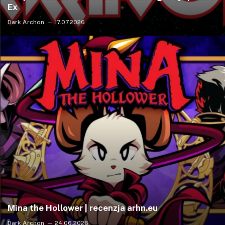
Ex
Dark Archon
17.07.2026
Mina the Hollower | recenzja arhn.eu
Dark Archon
24.06.2026