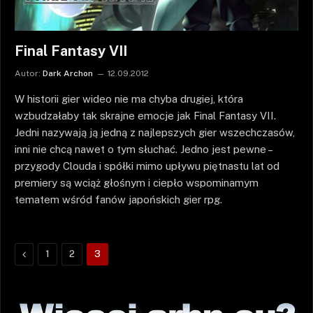
Final Fantasy VII
Autor:
Dark Archon
12.09.2012
W historii gier wideo nie ma chyba drugiej, która
wzbudzałaby tak skrajne emocje jak Final Fantasy VII.
Jedni nazywają ją jedną z najlepszych gier wszechczasów,
inni nie chcą nawet o tym słuchać. Jedno jest pewne –
przygody Clouda i spółki mimo upływu piętnastu lat od
premiery są wciąż głośnym i ciepło wspominamym
tematem wśród fanów japońskich gier rpg.
Poprzednie
1
2
3