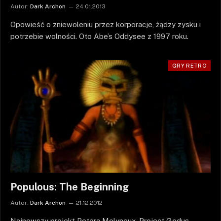
Autor:
Dark Archon
24.01.2013
Opowieść o zniewoleniu przez korporacje, żądzy zysku i
potrzebie wolności. Oto Abe’s Oddysee z 1997 roku.
GRY RETRO
Populous: The Beginning
Autor:
Dark Archon
21.12.2012
Najnowszy projekt Petera Molyneux, Project Godus,