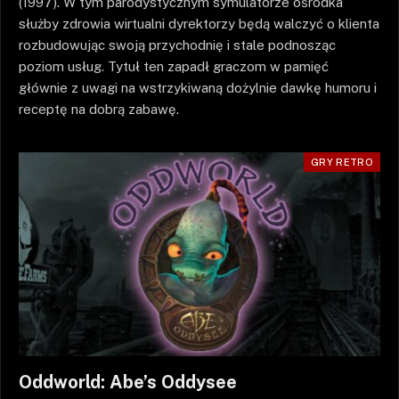
(1997). W tym parodystycznym symulatorze ośrodka
służby zdrowia wirtualni dyrektorzy będą walczyć o klienta
rozbudowując swoją przychodnię i stale podnosząc
poziom usług. Tytuł ten zapadł graczom w pamięć
głównie z uwagi na wstrzykiwaną dożylnie dawkę humoru i
receptę na dobrą zabawę.
GRY RETRO
Oddworld: Abe’s Oddysee