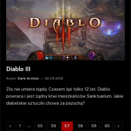
Diablo III
Autor:
Dark Archon
22.05.2012
Zło nie umiera nigdy. Czasem śpi tylko 12 lat. Diablo
powraca i jest żądny krwi mieszkańców Sanktuarium. Jakie
diabelskie sztuczki chowa za pazuchą?
Poprzednie
…
Nastę
1
55
56
57
58
59
60