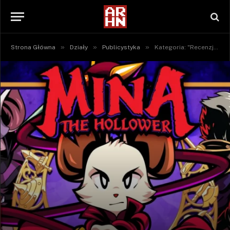
»
»
»
Strona Główna
Działy
Publicystyka
Kategoria: "Recenzje" (Strona 57)