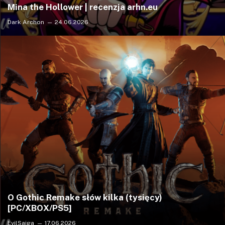
Mina the Hollower | recenzja arhn.eu
Dark Archon
24.06.2026
O Gothic Remake słów kilka (tysięcy)
[PC/XBOX/PS5]
EvilSaiga
17.06.2026