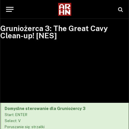
Gruniożerca 3: The Great Cavy
SETTINGS
Clean-up! [NES]
Error loading EmulatorJS runtime
Domyślne sterowanie dla Gruniożercy 3
Start: ENTER
Select: V
Poruszanie się: strzałki