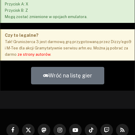
Przycisk A: X
Przycisk B: Z
Mogą zostać zmienione w opcjach emulatora.
Czy to legalne?
Tak! Gruniożerca 3 jest darmową grą przygotowaną przez Dizzy'ego9
i M-Tee dla akcji Gramytatywnie serwisu arhn.eu. Można ją pobrać za
darmo
ze strony autorów
.
Wróć na listę gier
Facebook
X
Mastodon
Instagram
YouTube
TikTok
Twitch
RSS