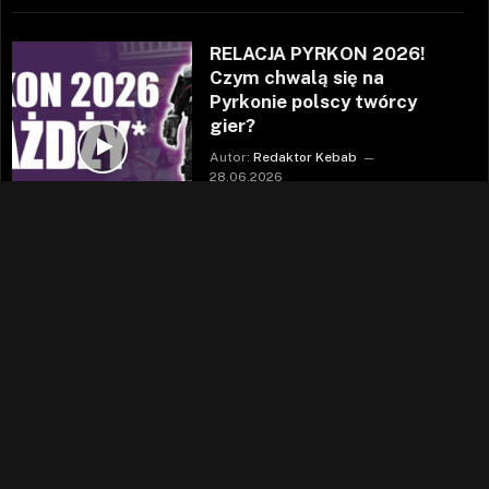
RELACJA PYRKON 2026!
Czym chwalą się na
Pyrkonie polscy twórcy
gier?
Autor:
Redaktor Kebab
28.06.2026
Mina the Hollower |
recenzja arhn.eu
Autor:
Dark Archon
24.06.2026