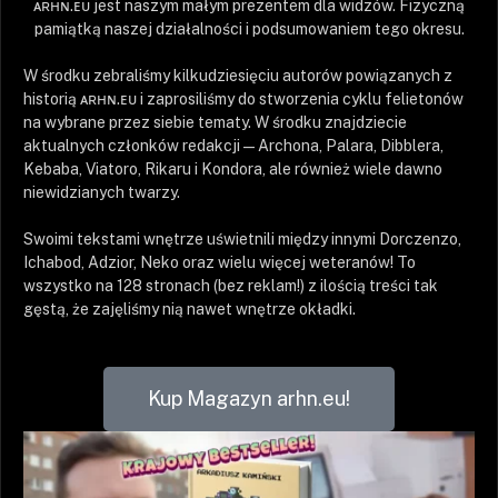
ᴀʀʜɴ.ᴇᴜ jest naszym małym prezentem dla widzów. Fizyczną
pamiątką naszej działalności i podsumowaniem tego okresu.
W środku zebraliśmy kilkudziesięciu autorów powiązanych z
historią ᴀʀʜɴ.ᴇᴜ i zaprosiliśmy do stworzenia cyklu felietonów
na wybrane przez siebie tematy. W środku znajdziecie
aktualnych członków redakcji — Archona, Palara, Dibblera,
Kebaba, Viatoro, Rikaru i Kondora, ale również wiele dawno
niewidzianych twarzy.
Swoimi tekstami wnętrze uświetnili między innymi Dorczenzo,
Ichabod, Adzior, Neko oraz wielu więcej weteranów! To
wszystko na 128 stronach (bez reklam!) z ilością treści tak
gęstą, że zajęliśmy nią nawet wnętrze okładki.
Kup Magazyn arhn.eu!