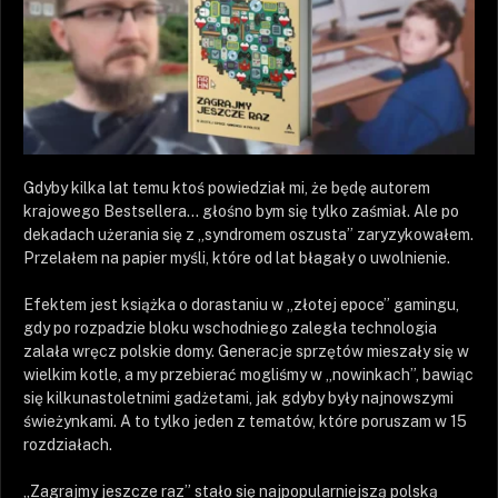
Gdyby kilka lat temu ktoś powiedział mi, że będę autorem
krajowego Bestsellera… głośno bym się tylko zaśmiał. Ale po
dekadach użerania się z „syndromem oszusta” zaryzykowałem.
Przelałem na papier myśli, które od lat błagały o uwolnienie.
Efektem jest książka o dorastaniu w „złotej epoce” gamingu,
gdy po rozpadzie bloku wschodniego zaległa technologia
zalała wręcz polskie domy. Generacje sprzętów mieszały się w
wielkim kotle, a my przebierać mogliśmy w „nowinkach”, bawiąc
się kilkunastoletnimi gadżetami, jak gdyby były najnowszymi
świeżynkami. A to tylko jeden z tematów, które poruszam w 15
rozdziałach.
„Zagrajmy jeszcze raz” stało się najpopularniejszą polską