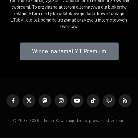
YouTube dzieli się zyskami z abonamentu Premium ze swoimi
twórcami. To przyjazna autorom alternatywa dla blokerów
reklam, która nie tylko odblokowuje dodatkowe funkcje
„Tuby”, ale też pomaga utrzymać przy życiu internetowych
twórców.
Więcej na temat YT Premium
Facebook
X
Mastodon
Instagram
YouTube
TikTok
Twitch
RSS
(Twitter)
© 2007-2026 arhn.eu. Kawie najedzone, prawa zastrzeżone.