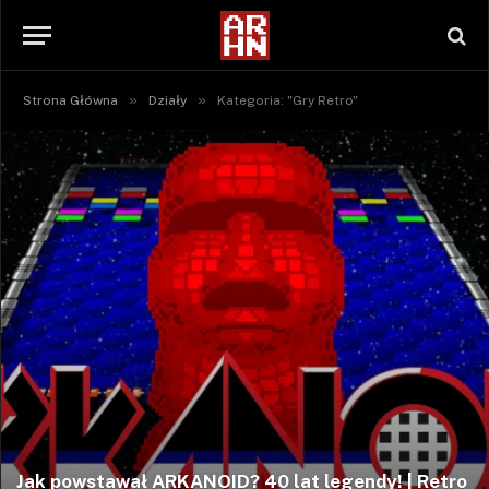
»
»
Strona Główna
Działy
Kategoria: "Gry Retro"
Jak powstawał ARKANOID? 40 lat legendy! | Retro