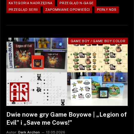
KATEGORIA NADRZĘDNA
PRZEGLĄD N-GAGE
PRZEGLĄD SERII
ZAPOMNIANE OPOWIEŚCI
PERŁY NDS
GAME BOY / GAME BOY COLOR
Dwie nowe gry Game Boyowe | „Legion of
Evil” i „Save me Cows!”
Autor:
Dark Archon
13.05.2026