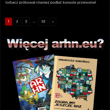
torbacz próbował również podbić konsole przenośne!
…
Następne
1
2
3
32