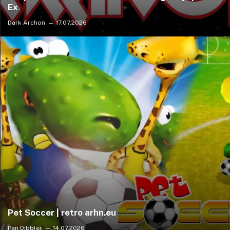
Ex
Dark Archon
17.07.2026
Pet Soccer | retro arhn.eu
Pan Dibbler
14.07.2026