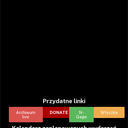
Przydatne linki
Archiwum
DONATE
N-
Wtyczka
live
Gage