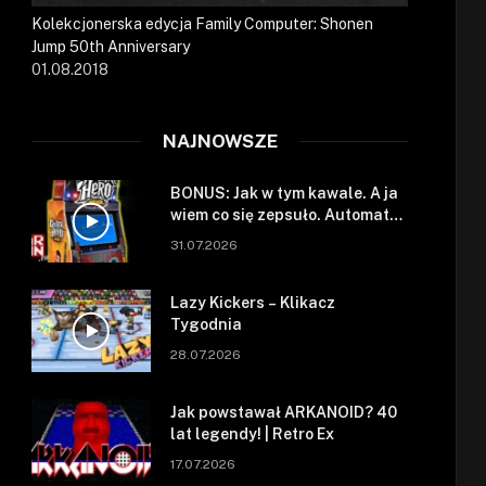
Kolekcjonerska edycja Family Computer: Shonen
Jump 50th Anniversary
01.08.2018
NAJNOWSZE
BONUS: Jak w tym kawale. A ja
wiem co się zepsuło. Automat
się zepsuł.
31.07.2026
Lazy Kickers – Klikacz
Tygodnia
28.07.2026
Jak powstawał ARKANOID? 40
lat legendy! | Retro Ex
17.07.2026