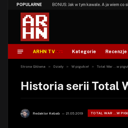
POPULARNE
ARHN TV
Kategorie
Recenzje
»
»
»
Strona Główna
Działy
W pigułce!
Total War ...w pigu
Historia serii Total
TOTAL WAR ...W PIG
Redaktor Kebab
21.05.2019