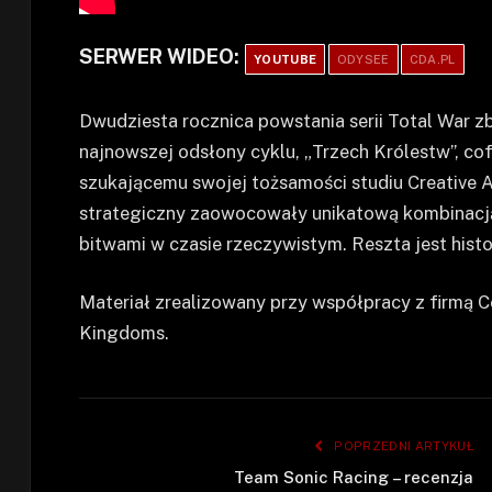
SERWER WIDEO:
YOUTUBE
ODYSEE
CDA.PL
Dwudziesta rocznica powstania serii Total War zbl
najnowszej odsłony cyklu, „Trzech Królestw”, cof
szukającemu swojej tożsamości studiu Creative 
strategiczny zaowocowały unikatową kombinacją 
bitwami w czasie rzeczywistym. Reszta jest histo
Materiał zrealizowany przy współpracy z firmą C
Kingdoms.
POPRZEDNI ARTYKUŁ
Team Sonic Racing – recenzja