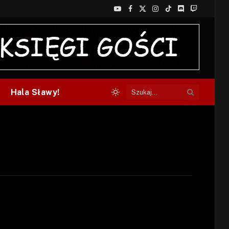
YouTube
Facebook
X
Instagram
TikTok
Discord
Twitch
(Twitter)
Hala Sławy!