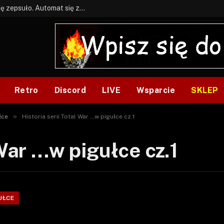
BONUS: Jak w tym kawale. A ja wiem co się zepsuło. Automat się zepsuł.
Retro
Discord
LIVE
Wsparcie
SKLEP
»
łce
Historia serii Total War …w pigułce cz.1
 War …w pigułce cz.1
UŁCE