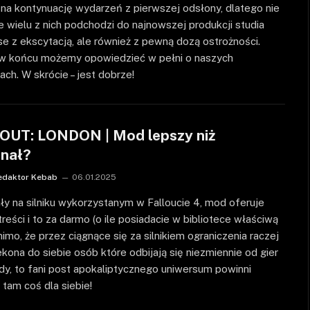
na kontynuację wydarzeń z pierwszej odsłony, dlatego nie
że wielu z nich podchodzi do najnowszej produkcji studia
e z ekscytacją, ale również z pewną dozą ostrożności.
j w końcu możemy opowiedzieć w pełni o naszych
ach. W skrócie – jest dobrze!
OUT: LONDON | Mod lepszy niż
inał?
edaktor Kebab
06.01.2025
y na silniku wykorzystanym w Falloucie 4, mod oferuje
reści i to za darmo (o ile posiadacie w bibliotece właściwą
 mimo, że przez ciągnące się za silnikiem ograniczenia raczej
ekona do siebie osób które odbijają się niezmiennie od gier
y, to fani post apokaliptycznego uniwersum powinni
 tam coś dla siebie!