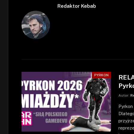
Redaktor Kebab
PYRKON
RELA
Pyrk
Autor:
R
Pyrkon 
Dlatego
przyjrz
reprez