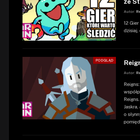
ze S
Autor:
R
12 Gier
dzisiaj,
PODGLĄD
Reig
Autor:
R
Reigns
współpr
Reigns.
Jaskra,
o słynn
pomięd