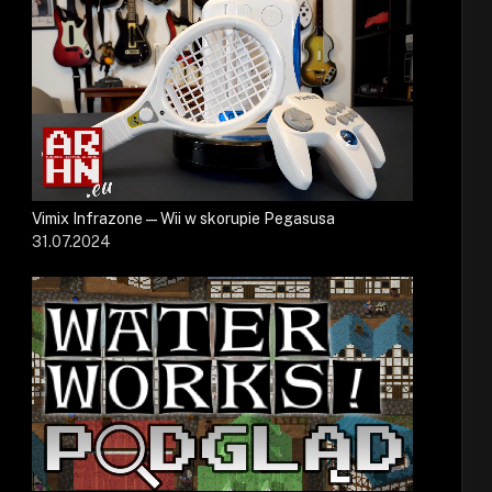
Vimix Infrazone — Wii w skorupie Pegasusa
31.07.2024