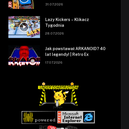
się zepsuł.
31.07.2026
Lazy Kickers – Klikacz
Tygodnia
28.07.2026
Jak powstawał ARKANOID? 40
lat legendy! | Retro Ex
17.07.2026