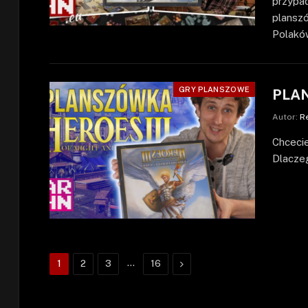
przypa
planszó
Polakó
GRY PLANSZOWE
PLAN
Autor:
R
Chcecie
Dlacze
…
Następne
1
2
3
16