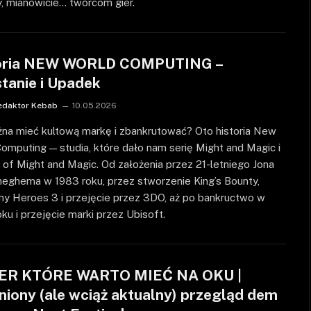
, mianowicie… twórcom gier.
oria NEW WORLD COMPUTING –
tanie i Upadek
edaktor Kebab
10.05.2026
żna mieć kultową markę i zbankrutować? Oto historia New
omputing — studia, które dało nam serię Might and Magic i
of Might and Magic. Od założenia przez 21-letniego Jona
eghema w 1983 roku, przez stworzenie King’s Bounty,
ny Heroes 3 i przejęcie przez 3DO, aż po bankructwo w
ku i przejęcie marki przez Ubisoft.
IER KTÓRE WARTO MIEĆ NA OKU |
niony (ale wciąż aktualny) przegląd dem