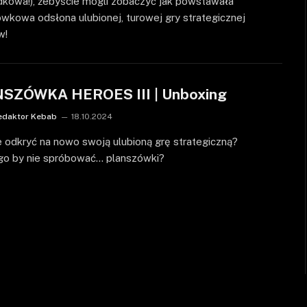
dkowa!), żebyście mogli zobaczyć jak powstawała
wkowa odsłona ulubionej, turowej gry strategicznej
w!
SZÓWKA HEROES III | Unboxing
edaktor Kebab
18.10.2024
 odkryć na nowo swoją ulubioną grę strategiczną?
go by nie spróbować… planszówki?