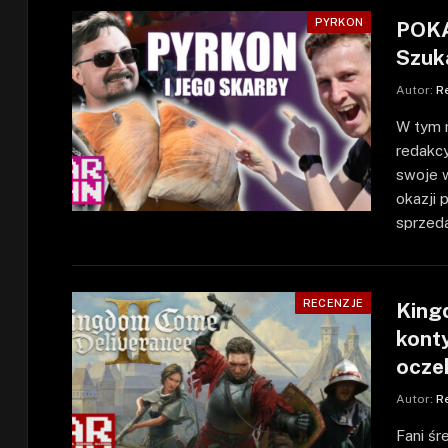
PYRKON
POKA
Szuk
Autor:
R
W tym r
redakc
swoje 
okazji 
sprzed
RECENZJE
King
kont
ocze
Autor:
R
Fani śr