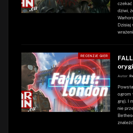
czekać 
dziwi, 
Warhors
Dzisia
wrażeni
RECENZJE GIER
FALL
oryg
Autor:
R
Powstał
ogrom t
grę). I
nie prz
Bethesd
znaleźć