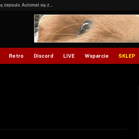
BONUS: Jak w tym kawale. A ja wiem co się zepsuło. Automat się zepsuł.
Retro
Discord
LIVE
Wsparcie
SKLEP