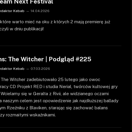
team Next Festival
edaktor Kebab
14.04.2026
 które warto mieć na oku z których 2 mają premierę już
 czyli w dniu publikacji!
ns: The Witcher | Podgląd #225
edaktor Kebab
07.03.2026
: The Witcher zadebiutowało 25 lutego jako owoc
acy CD Projekt RED i studia Nerial, twórców kultowej gry
 Wcielamy się w Geralta z Rivii, ale widzianego oczami
 a naszym celem jest opowiedzenie jak najdłuższej ballady
ym Rzeźniku z Blaviken, starając się zachować balans
zy rozmaitymi wskaźnikami.