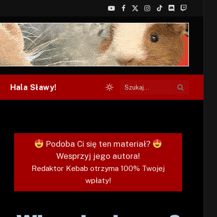
YouTube
Facebook
X
Instagram
TikTok
Discord
Twitch
(Twitter)
Hala Sławy!
Podoba Ci się ten materiał?
Wesprzyj jego autora!
Redaktor Kebab otrzyma 100% Twojej
wpłaty!