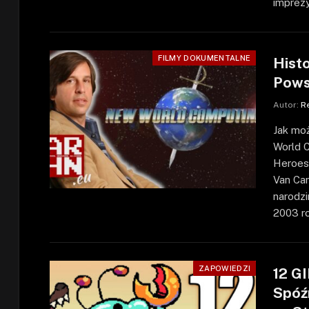
imprezy
FILMY DOKUMENTALNE
Hist
Pows
Autor:
R
Jak mo
World C
Heroes 
Van Can
narodzi
2003 ro
ZAPOWIEDZI
12 G
Spóź