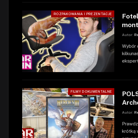
ROZPAKOWANIA I PREZENTACJE
Fote
mont
Autor:
R
Wybór o
kilkuna
eksper
FILMY DOKUMENTALNE
POLS
Arch
Autor:
R
Prawdz
krótką