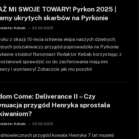
Ż MI SWOJE TOWARY! Pyrkon 2025 |
amy ukrytych skarbów na Pyrkonie
edaktor Kebab
23.06.2025
oku z okazji 15-lecia istnienia ekipa naszych dzielnych,
yjnych poszukiwaczy przygód poprowadziła na Pyrkonie
własne stoisko! Natomiast Redaktor Kebab korzystając z
postanowił sprawdzić co do zaoferowania mają inni
awcy i wystawcy! Zobaczcie jak mu poszło!
dom Come: Deliverance II – Czy
ynuacja przygód Henryka sprostała
kiwaniom?
edaktor Kebab
03.02.2025
edniowiecznych przygód kowala Henryka 7 lat musieli