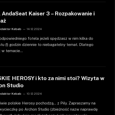
l AndaSeat Kaiser 3 – Rozpakowanie i
aż
edaktor Kebab
14.12.2024
dpowiedniego fotela jeżeli spędzasz w nim kilka do
stu (!) godzin dziennie to niebagatelny temat. Dlatego
t w temacie…
KIE HEROSY i kto za nimi stoi? Wizyta w
on Studio
edaktor Kebab
10.12.2024
iwie polskie Herosy pochodzą… z Piły. Zapraszamy na
 wycieczkę po Archon Studio (zbieżność nazw naprawdę