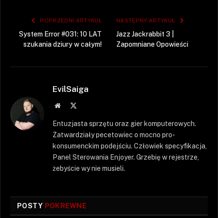
POPRZEDNI ARTYKUŁ
NASTĘPNY ARTYKUŁ
System Error #031: 10 LAT
Jazz Jackrabbit 3 |
szukania dziury w całym!
Zapomniane Opowieści
EvilSaiga
Strona
X
WWW
(Twitter)
Entuzjasta sprzętu oraz gier komputerowych.
Zatwardziały pecetowiec o mocno pro-
konsumenckim podejściu. Człowiek specyfikacja,
Panel Sterowania Enjoyer. Grzebię w rejestrze,
żebyście wy nie musieli.
POSTY
POKREWNE