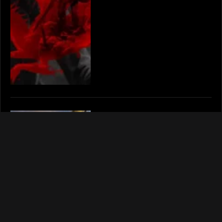
Sid Meier’s Pirates!: Live the
Life (2004) | Retro arhn.eu
Autor:
Palar
29.08.2025