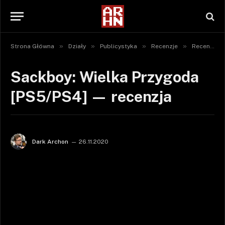
»
»
»
»
Strona Główna
Działy
Publicystyka
Recenzje
Recenzje gier
Sackboy: Wielka Przygoda
[PS5/PS4] — recenzja
Dark Archon
26.11.2020