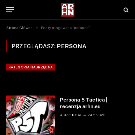
»
Strona Główna
Posty otagowane "persona"
PRZEGLĄDASZ:
PERSONA
KATEGORIA NADRZĘDNA
Persona 5 Tactica |
recenzja arhn.eu
Autor:
Palar
24.11.2023