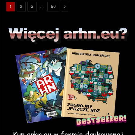
…
Następne
1
2
3
50