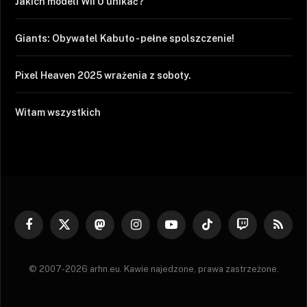
Jakich modeli Wii U unikać?
Giants: Obywatel Kabuto - pełne spolszczenie!
Pixel Heaven 2025 wrażenia z soboty.
Witam wszystkich
Facebook
X
Mastodon
Instagram
YouTube
TikTok
Twitch
RSS
(Twitter)
© 2007-2026 arhn.eu. Kawie najedzone, prawa zastrzeżone.