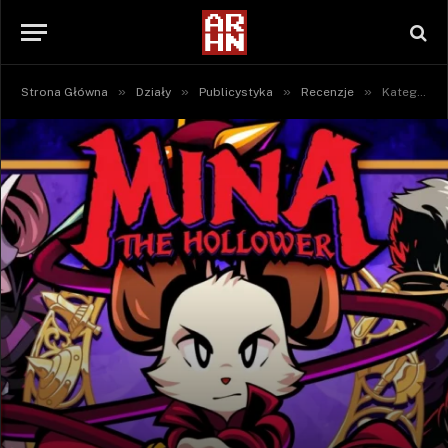
»
»
»
»
Strona Główna
Działy
Publicystyka
Recenzje
Kategoria: "Recenzje gier"