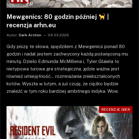
Mewgenics: 80 godzin później
|
recenzja arhn.eu
Autor:
Dark Archon
04.03.2026
Gdy piszę te słowa, spędziłem z Mewgenics ponad 80
godzin i nadal jestem zachwycony każdą poświęconą mu
minutą. Dzieło Edmunda McMillena i, Tyler Glaiela to
nietypowa turowa gra strategiczna, gdzie ważna jest
również umiejętność… rozmnażania zniekształconych
kotów. Wyszła w lutym, a już czuję, że ciężko będzie
znaleźć w tym roku bardziej ambitnego indyka. Wow.
RECENZJE GIER