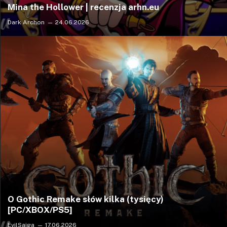
Mina the Hollower | recenzja arhn.eu
Dark Archon
24.06.2026
O Gothic Remake słów kilka (tysięcy)
[PC/XBOX/PS5]
EvilSaiga
17.06.2026