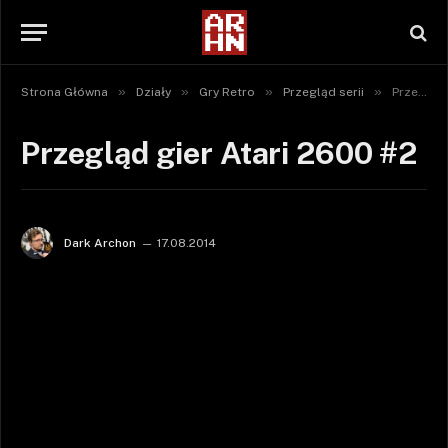
»
»
»
»
Strona Główna
Działy
Gry Retro
Przegląd serii
Przegląd gier Atari 2600 #2
Przegląd gier Atari 2600 #2
Dark Archon
17.08.2014