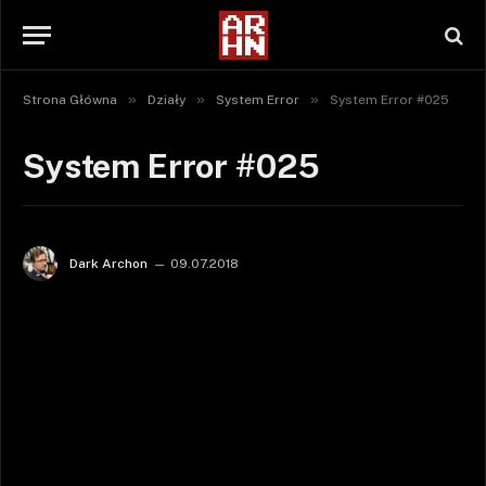
»
»
»
Strona Główna
Działy
System Error
System Error #025
System Error #025
Dark Archon
09.07.2018