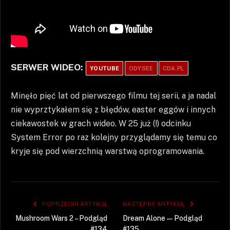
SERWER WIDEO:
YOUTUBE
ODYSEE
CDA.PL
Minęło pięć lat od pierwszego filmu tej serii, a ja nadal
nie wyprztykałem się z błędów, easter eggów i innych
ciekawostek w grach wideo. W 25 już (!) odcinku
System Error po raz kolejny przyglądamy się temu co
kryje się pod wierzchnią warstwą oprogramowania.
POPRZEDNI ARTYKUŁ
NASTĘPNY ARTYKUŁ
Mushroom Wars 2 – Podgląd
Dream Alone — Podgląd
#134
#135