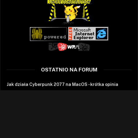
OSTATNIO NA FORUM
Jak działa Cyberpunk 2077 na MacOS - krótka opinia
Jakich modeli Wii U unikać?
Giants: Obywatel Kabuto - pełne spolszczenie!
Pixel Heaven 2025 wrażenia z soboty.