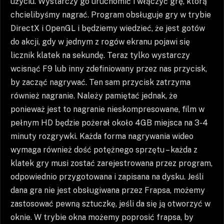
użyciu. Wystarczy go uruchomić i włączyć grę, którą
chcielibyśmy nagrać. Program obsługuje gry w trybie
DirectX i OpenGL i będziemy wiedzieć, że jest gotów
do akcji, gdy w jednym z rogów ekranu pojawi się
licznik klatek na sekundę. Teraz tylko wystarczy
wcisnąć F9 lub inny zdefiniowany przez nas przycisk,
by zacząć nagrywać. Ten sam przycisk zatrzyma
również nagranie. Należy pamiętać jednak, że
ponieważ jest to nagranie nieskompresowane, film w
pełnym HD będzie pożerał około 4GB miejsca na 3-4
minuty rozgrywki. Każda forma nagrywania wideo
wymaga również dość potężnego sprzętu – każda z
klatek gry musi zostać zarejestrowana przez program,
odpowiednio przygotowana i zapisana na dysku. Jeśli
dana gra nie jest obsługiwana przez Frapsa, możemy
zastosować pewną sztuczkę, jeśli da się ją otworzyć w
oknie. W trybie okna możemy poprosić frapsa, by