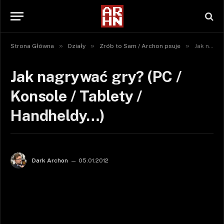
»
»
»
Strona Główna
Działy
Zrób to Sam / Archon psuje
Jak nagrywać gry? (PC / Konsole / Tablety / Handheldy…)
Jak nagrywać gry? (PC /
Konsole / Tablety /
Handheldy…)
Dark Archon
05.01.2012