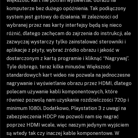
większość kart nie potrafi wyświetlać obrazu na
komputerze bez dużego opóźnienia. Tak podłączony
system jest gotowy do działania. W zależności od
wybranej przez nas karty interfejsy będą się nieco
różnić, dlatego zachęcam do zajrzenia do instrukcji, ale
zazwyczaj wystarczy tylko zainstalować sterowniki i
aplikacje z płyty, wybrać źródło obrazu i jakość w
dostarczonym z kartą programie i kliknąć “Nagrywaj”.
Tyle dobrego, teraz kilka minusów. Większość
standardowych kart wideo nie pozwala na jednoczesne
nagrywanie i wyświetlanie obrazu przez HDMI, dlatego
polecam używanie kabli komponentowych, które
również pozwolą nam uzyskanie rozdzielczości 720p i
minimum 1080i. Dodatkowo, Playstation 3 z uwagi na
zabezpieczenia HDCP nie pozwoli nam się nagrać
poprzez HDMI wcale, więc naszym jedynym wyjściem
są wtedy tak czy inaczej kable komponentowe. W