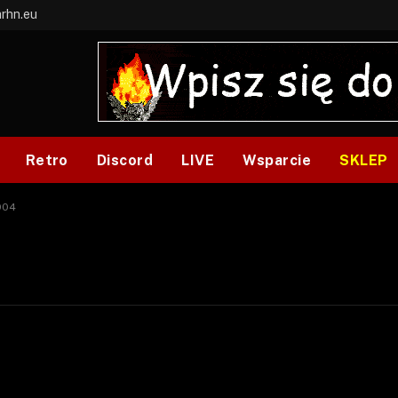
arhn.eu
Retro
Discord
LIVE
Wsparcie
SKLEP
004