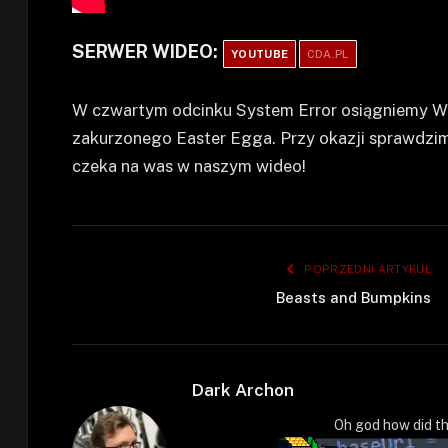
SERWER WIDEO:
YOUTUBE
CDA.PL
W czwartym odcinku System Error osiągniemy W
zakurzonego Easter Egga. Przy okazji sprawdzimy
czeka na was w naszym wideo!
POPRZEDNI ARTYKUŁ
Beasts and Bumpkins
Dark Archon
Oh god how did th