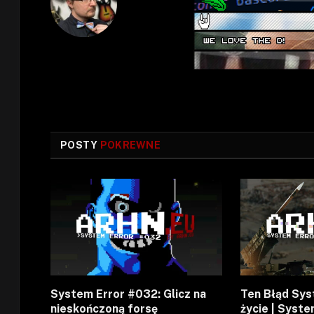
POSTY
POKREWNE
System Error #032: Glicz na
Ten Błąd Sy
nieskończoną forsę
życie | Syste