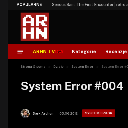
POPULARNE
Serious Sam: The First Encounter | retro 
ARHN TV
Kategorie
Recenzje
»
»
»
Strona Główna
Działy
System Error
System Error #
System Error #004
SYSTEM ERROR
Dark Archon
03.06.2012