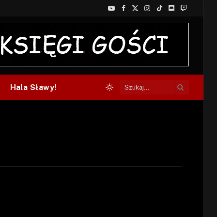
YouTube
Facebook
X
Instagram
TikTok
Discord
Twitch
(Twitter)
Hala Sławy!