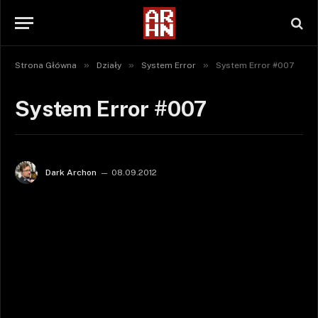
»
»
»
Strona Główna
Działy
System Error
System Error #007
System Error #007
Dark Archon
08.09.2012