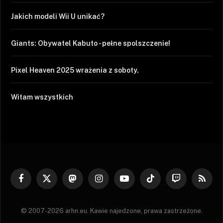
Jakich modeli Wii U unikać?
Giants: Obywatel Kabuto - pełne spolszczenie!
Pixel Heaven 2025 wrażenia z soboty.
Witam wszystkich
Facebook
X
Mastodon
Instagram
YouTube
TikTok
Twitch
RSS
(Twitter)
© 2007-2026 arhn.eu. Kawie najedzone, prawa zastrzeżone.