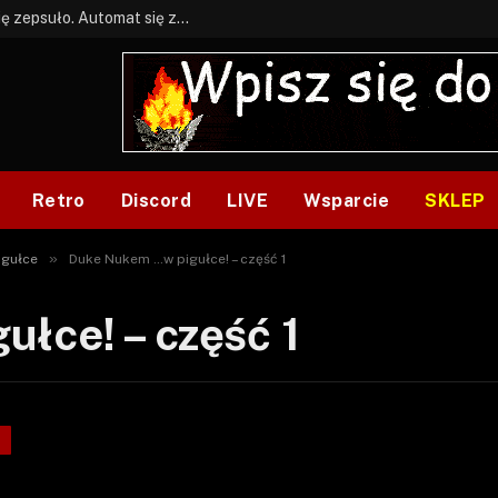
BONUS: Jak w tym kawale. A ja wiem co się zepsuło. Automat się zepsuł.
Retro
Discord
LIVE
Wsparcie
SKLEP
»
igułce
Duke Nukem …w pigułce! – część 1
łce! – część 1
E