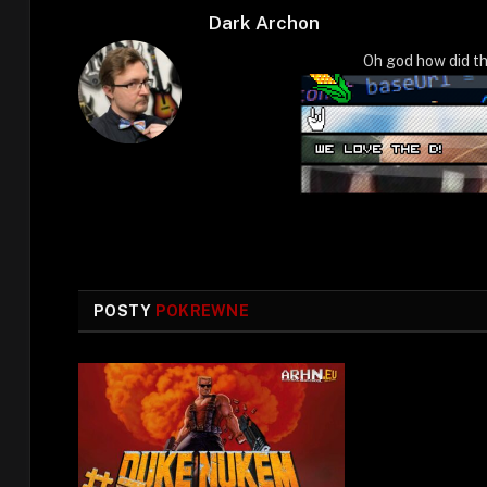
Dark Archon
Oh god how did th
POSTY
POKREWNE