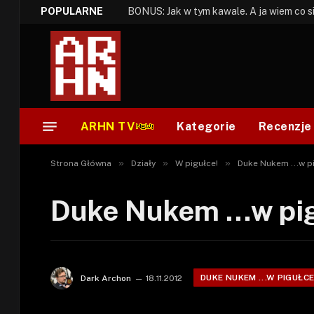
POPULARNE
ARHN TV
Kategorie
Recenzje
»
»
»
Strona Główna
Działy
W pigułce!
Duke Nukem ...w p
Duke Nukem …w pigu
DUKE NUKEM ...W PIGUŁC
Dark Archon
18.11.2012