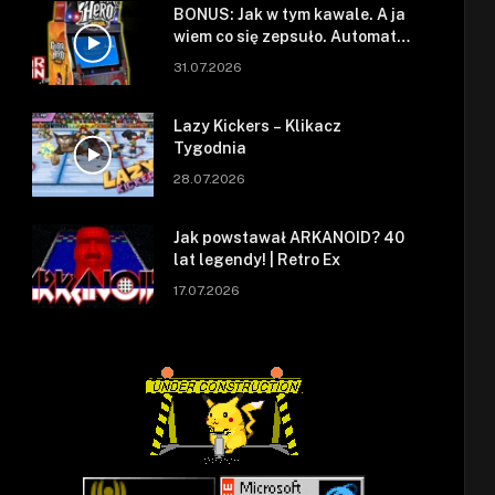
BONUS: Jak w tym kawale. A ja
wiem co się zepsuło. Automat
się zepsuł.
31.07.2026
Lazy Kickers – Klikacz
Tygodnia
28.07.2026
Jak powstawał ARKANOID? 40
lat legendy! | Retro Ex
17.07.2026