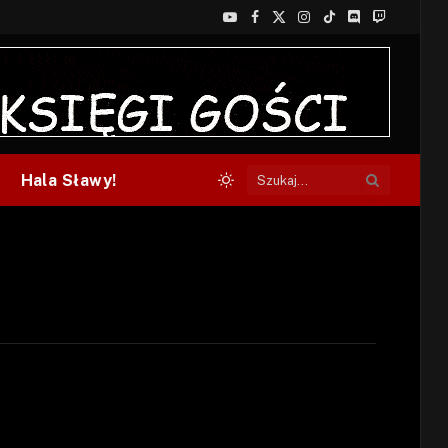
YouTube
Facebook
X
Instagram
TikTok
Discord
Twitch
(Twitter)
Hala Sławy!