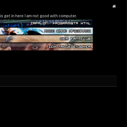
Strona
WWW
is get in here I am not good with computer.