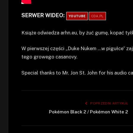
SERWER WIDEO:
YOUTUBE
CDA.PL
Książe odwiedza arhn.eu, by żuć gumę, kopać tyłki
W pierwszej części „Duke Nukem …w pigułce” zaj
tego growego casanovy.
Special thanks to Mr. Jon St. John for his audio 
POPRZEDNI ARTYKUŁ
Pokémon Black 2 / Pokémon White 2