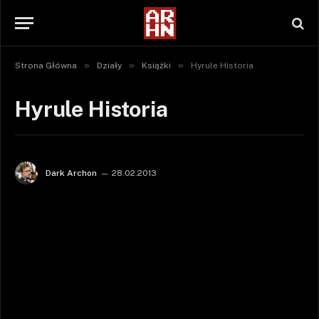
»
»
»
Strona Główna
Działy
Książki
Hyrule Historia
Hyrule Historia
Dark Archon
28.02.2013