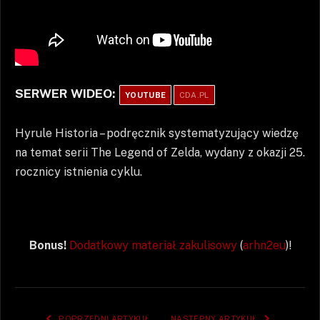
SERWER WIDEO:
YOUTUBE
CDA.PL
Hyrule Historia – podręcznik systematyzujący wiedzę
na temat serii The Legend of Zelda, wydany z okazji 25.
rocznicy istnienia cyklu.
Bonus!
Dodatkowy materiał zakulisowy
(
arhn2eu
)!
POPRZEDNI ARTYKUŁ
NASTĘPNY ARTYKUŁ