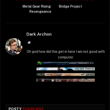
Metal Gear Rising:
Bridge Project
Revengeance
Dark Archon
Strona
WWW
Oh god how did this get in here I am not good with
computer.
POSTY
POKREWNE