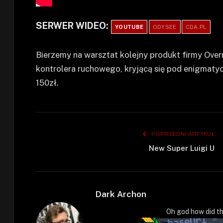
SERWER WIDEO:
YOUTUBE
ODYSEE
CDA.PL
Bierzemy na warsztat kolejny produkt firmy Over
kontrolera ruchowego, kryjącą się pod enigmatyc
150zł.
POPRZEDNI ARTYKUŁ
New Super Luigi U
Dark Archon
Oh god how did th