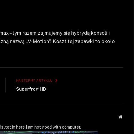
max – tym razem zajmujemy się hybrydą konsoli i
zną nazwą „V-Motion”. Koszt tej zabawki to około
NASTĘPNY ARTYKUŁ
Superfrog HD
Strona
WWW
is get in here I am not good with computer.