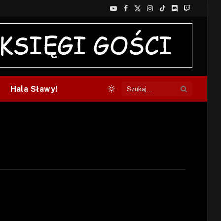
YouTube
Facebook
X
Instagram
TikTok
Discord
Twitch
(Twitter)
Hala Sławy!