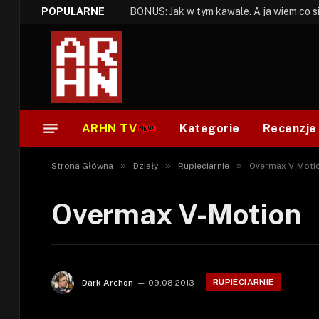
POPULARNE
ARHN TV
Kategorie
Recenzje
»
»
»
Strona Główna
Działy
Rupieciarnie
Overmax V-Moti
Overmax V-Motion
RUPIECIARNIE
Dark Archon
09.08.2013