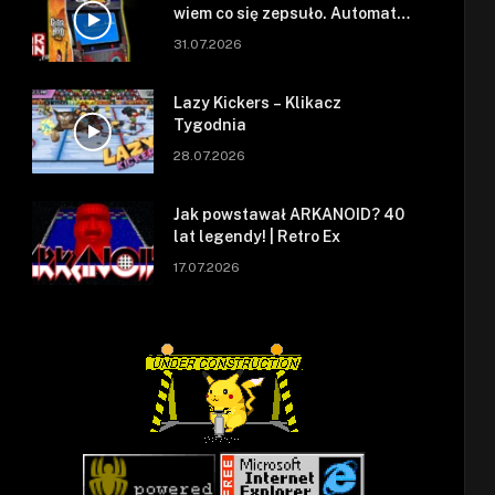
wiem co się zepsuło. Automat
się zepsuł.
31.07.2026
Lazy Kickers – Klikacz
Tygodnia
28.07.2026
Jak powstawał ARKANOID? 40
lat legendy! | Retro Ex
17.07.2026