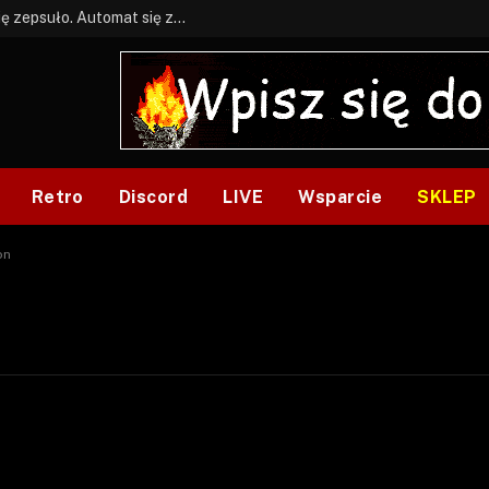
BONUS: Jak w tym kawale. A ja wiem co się zepsuło. Automat się zepsuł.
Retro
Discord
LIVE
Wsparcie
SKLEP
on