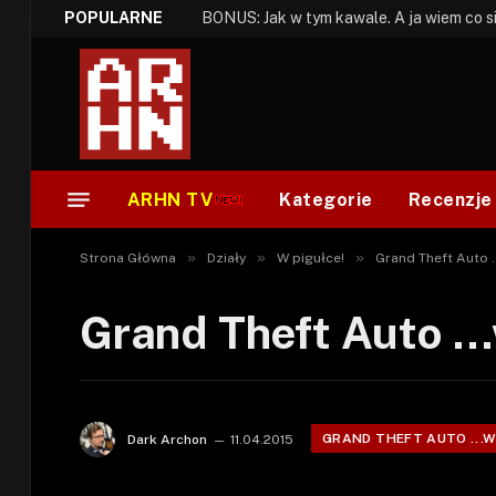
POPULARNE
ARHN TV
Kategorie
Recenzje
»
»
»
Strona Główna
Działy
W pigułce!
Grand Theft Auto .
Grand Theft Auto …w
GRAND THEFT AUTO ...W
Dark Archon
11.04.2015