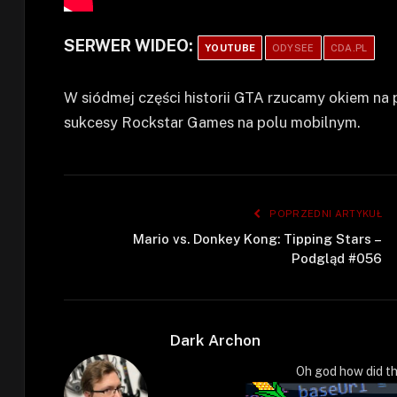
SERWER WIDEO:
YOUTUBE
ODYSEE
CDA.PL
W siódmej części historii GTA rzucamy okiem na p
sukcesy Rockstar Games na polu mobilnym.
POPRZEDNI ARTYKUŁ
Mario vs. Donkey Kong: Tipping Stars –
Podgląd #056
Dark Archon
Oh god how did th