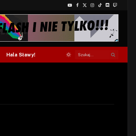
YouTube
Facebook
X
Instagram
TikTok
Discord
Twitch
(Twitter)
Hala Sławy!