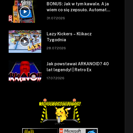
BONUS: Jak w tym kawale. A ja
wiem co się zepsuło. Automat
się zepsuł.
31.07.2026
Lazy Kickers – Klikacz
Tygodnia
28.07.2026
Jak powstawał ARKANOID? 40
lat legendy! | Retro Ex
17.07.2026