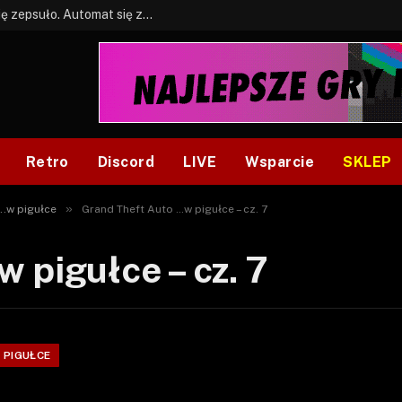
BONUS: Jak w tym kawale. A ja wiem co się zepsuło. Automat się zepsuł.
Retro
Discord
LIVE
Wsparcie
SKLEP
»
..w pigułce
Grand Theft Auto …w pigułce – cz. 7
 pigułce – cz. 7
 PIGUŁCE