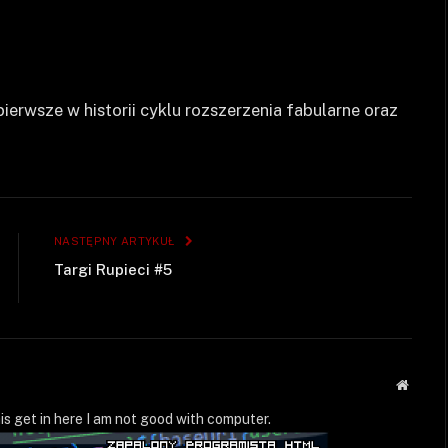
ierwsze w historii cyklu rozszerzenia fabularne oraz
NASTĘPNY ARTYKUŁ
Targi Rupieci #5
Strona
WWW
is get in here I am not good with computer.