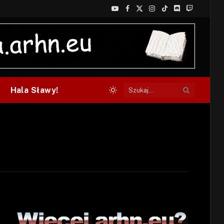
YouTube
Facebook
X
Instagram
TikTok
Discord
Twitch
(Twitter)
Hala Sławy!