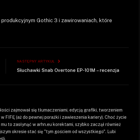
e produkcyjnym Gothic 3 i zawirowaniach, które
NASTĘPNY ARTYKUŁ
Słuchawki Snab Overtone EP-101M – recenzja
szłości zajmował się tłumaczeniami, edycją grafiki, tworzeniem
 w FIFĘ (aż do pewnej porażki i zawieszenia kariery). Choć życie
o mu to zasłynąć w arhn.eu korektami, szybko zaczął również
jszym okresie stać się "tym gościem od wszystkiego". Lubi
li.