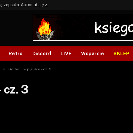
BONUS: Jak w tym kawale. A ja wiem co się zepsuło. Automat się zepsuł.
Retro
Discord
LIVE
Wsparcie
SKLEP
»
Gothic …w pigułce – cz. 3
 cz. 3