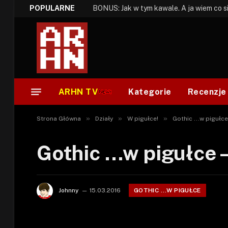
POPULARNE
ARHN TV
Kategorie
Recenzje
»
»
»
Strona Główna
Działy
W pigułce!
Gothic ...w pigułce
Gothic …w pigułce –
GOTHIC ...W PIGUŁCE
Johnny
15.03.2016