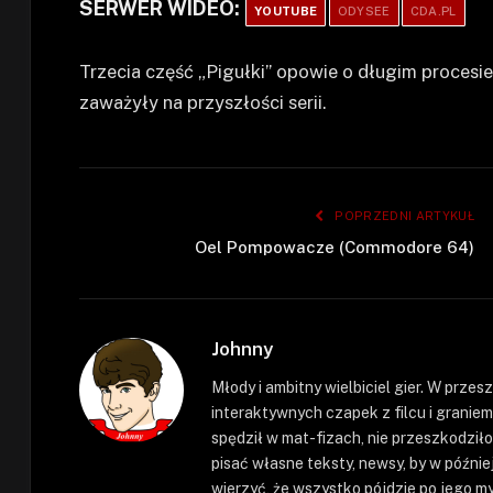
SERWER WIDEO:
YOUTUBE
ODYSEE
CDA.PL
Trzecia część „Pigułki” opowie o długim procesi
zaważyły na przyszłości serii.
POPRZEDNI ARTYKUŁ
Oel Pompowacze (Commodore 64)
Johnny
Młody i ambitny wielbiciel gier. W prze
interaktywnych czapek z filcu i graniem
spędził w mat-fizach, nie przeszkodził
pisać własne teksty, newsy, by w późnie
wierzyć, że wszystko pójdzie po jego myś