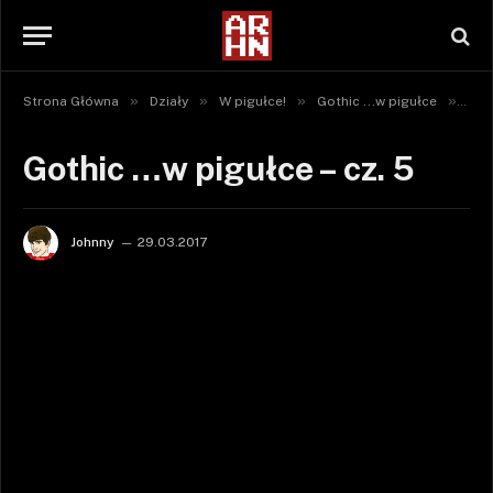
»
»
»
»
Strona Główna
Działy
W pigułce!
Gothic ...w pigułce
Got
Gothic …w pigułce – cz. 5
Johnny
29.03.2017