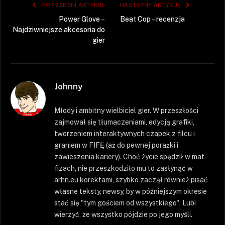
POPRZEDNI ARTYKUŁ
NASTĘPNY ARTYKUŁ
Power Glove –
Beat Cop – recenzja
Najdziwniejsze akcesoria do
gier
Johnny
Młody i ambitny wielbiciel gier. W przeszłości
zajmował się tłumaczeniami, edycją grafiki,
tworzeniem interaktywnych czapek z filcu i
graniem w FIFĘ (aż do pewnej porażki i
zawieszenia kariery). Choć życie spędził w mat-
fizach, nie przeszkodziło mu to zasłynąć w
arhn.eu korektami, szybko zaczął również pisać
własne teksty, newsy, by w późniejszym okresie
stać się "tym gościem od wszystkiego". Lubi
wierzyć, że wszystko pójdzie po jego myśli.