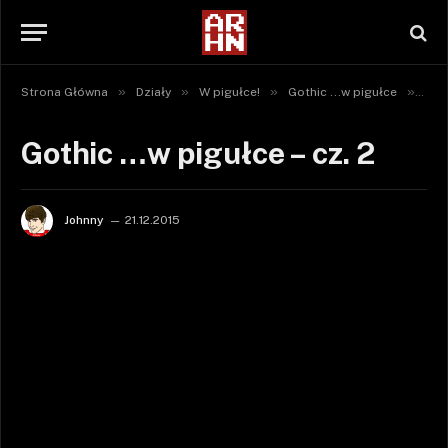
»
»
»
»
Strona Główna
Działy
W pigułce!
Gothic ...w pigułce
Got
Gothic …w pigułce – cz. 2
Johnny
21.12.2015