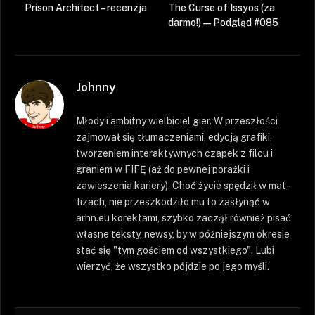
Prison Architect – recenzja
The Curse of Issyos (za
darmo!) — Podgląd #085
Johnny
Młody i ambitny wielbiciel gier. W przeszłości
zajmował się tłumaczeniami, edycją grafiki,
tworzeniem interaktywnych czapek z filcu i
graniem w FIFĘ (aż do pewnej porażki i
zawieszenia kariery). Choć życie spędził w mat-
fizach, nie przeszkodziło mu to zasłynąć w
arhn.eu korektami, szybko zaczął również pisać
własne teksty, newsy, by w późniejszym okresie
stać się "tym gościem od wszystkiego". Lubi
wierzyć, że wszystko pójdzie po jego myśli.