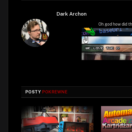
Dark Archon
Oh god how did th
POSTY
POKREWNE