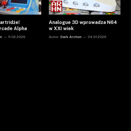
artridże!
Analogue 3D wprowadza N64
rcade Alpha
w XXI wiek
on
11.02.2026
Autor:
Dark Archon
04.01.2026