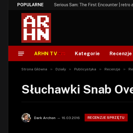
POPULARNE
Serious Sam: The First Encounter | retro 
ARHN TV
Kategorie
Recenzje
»
»
»
»
Strona Główna
Działy
Publicystyka
Recenzje
Re
Słuchawki Snab Ove
RECENZJE SPRZĘTU
Dark Archon
16.03.2016