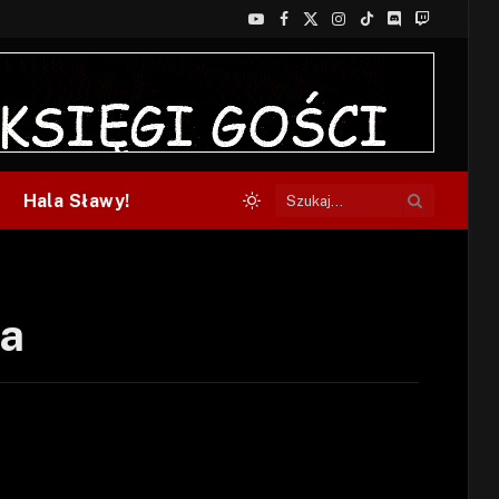
YouTube
Facebook
X
Instagram
TikTok
Discord
Twitch
(Twitter)
Hala Sławy!
ja