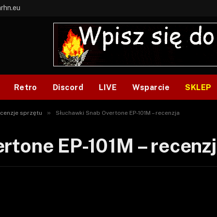
arhn.eu
Retro
Discord
LIVE
Wsparcie
SKLEP
»
cenzje sprzętu
Słuchawki Snab Overtone EP-101M – recenzja
rtone EP-101M – recenz