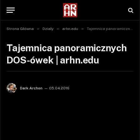
»
»
»
Strona Główna
Działy
arhn.edu
Tajemnica panoramicznych DOS-ówek | arhn.edu
Tajemnica panoramicznych
DOS-ówek | arhn.edu
Dark Archon
05.04.2016