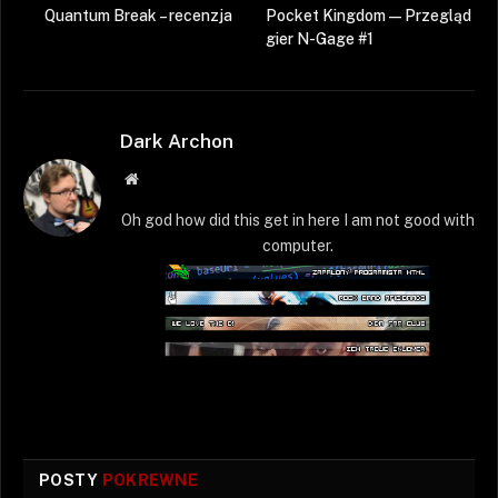
Quantum Break – recenzja
Pocket Kingdom — Przegląd
gier N-Gage #1
Dark Archon
Strona
WWW
Oh god how did this get in here I am not good with
computer.
POSTY
POKREWNE