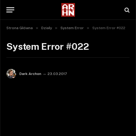
»
»
»
Strona Główna
Działy
System Error
System Error #022
System Error #022
Dark Archon
23.03.2017