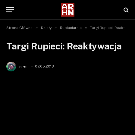
»
»
»
Strona Główna
Działy
Rupieciarnie
Targi Rupieci: Reaktywacja
Targi Rupieci: Reaktywacja
grem
07.05.2018