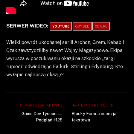
SERWER WIDEO:
YOUTUBE
ODYSEE
CDA.PL
Wielki powrót ukochanej serii! Archon, Grem, Kebab i
Qzak zawstydziliby nawet Wojny Magazynowe. Ekipa
wyrusza w poszukiwaniu okazji na szkockie „targi
rupieci” odwiedzając Falkirk, Stirling i Edynburg. Kto
wyłapie najlepszą okazję?
POPRZEDNI ARTYKUŁ
NASTĘPNY ARTYKUŁ
Game Dev Tycoon —
Blocky Farm – recenzja
Podgląd #128
tekstowa