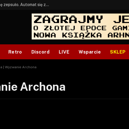
BONUS: Jak w tym kawale. A ja wiem co się zepsuło. Automat się zepsuł.
Retro
Discord
LIVE
Wsparcie
SKLEP
ia | Wyzwanie Archona
anie Archona