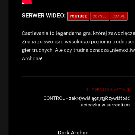
SERWER WIDEO:
YOUTUBE
ODYSEE
CDA.PL
Castlevania to legendarna gra, której zawdzięc
Znana ze swojego wysokiego poziomu trudności 
gier trudnych. Ale czy trudna oznacza „niemożl
Archona!
POPRZEDNI ARTYKUŁ
CONTROL – zakrz҉ywiáją̧c̨a̛ ̨r̕z͜e͡cźy̷wis͝tość
ucieczka w surrealizm
Dark Archon