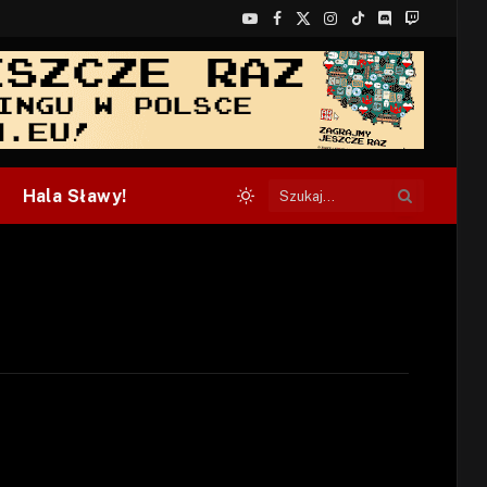
YouTube
Facebook
X
Instagram
TikTok
Discord
Twitch
(Twitter)
Hala Sławy!