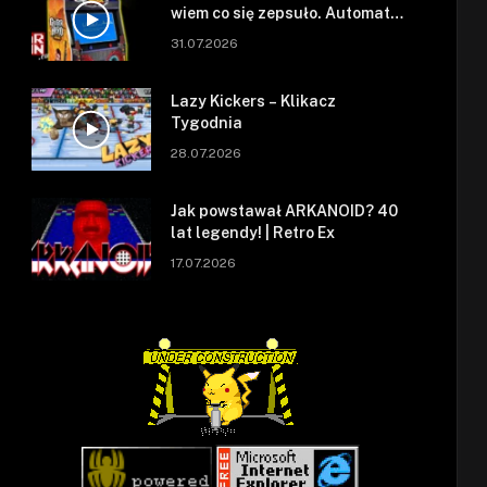
wiem co się zepsuło. Automat
się zepsuł.
31.07.2026
Lazy Kickers – Klikacz
Tygodnia
28.07.2026
Jak powstawał ARKANOID? 40
lat legendy! | Retro Ex
17.07.2026