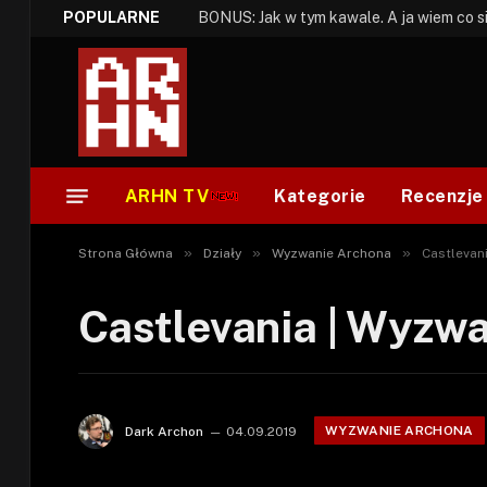
POPULARNE
ARHN TV
Kategorie
Recenzje
»
»
»
Strona Główna
Działy
Wyzwanie Archona
Castlevan
Castlevania | Wyzw
WYZWANIE ARCHONA
Dark Archon
04.09.2019