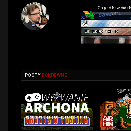
Oh god how did th
POSTY
POKREWNE