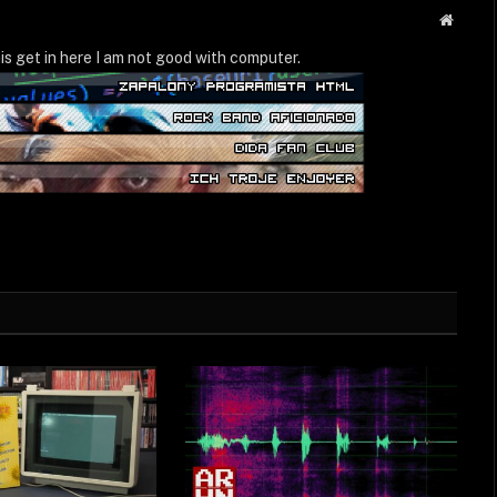
Strona
WWW
is get in here I am not good with computer.