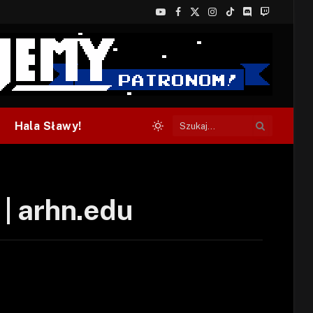
YouTube
Facebook
X
Instagram
TikTok
Discord
Twitch
(Twitter)
Hala Sławy!
| arhn.edu