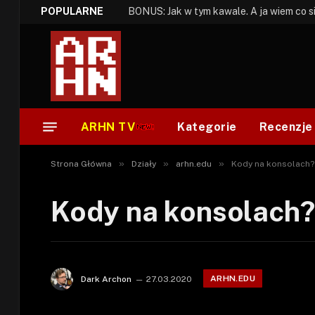
POPULARNE
ARHN TV
Kategorie
Recenzje
»
»
»
Strona Główna
Działy
arhn.edu
Kody na konsolach? 
Kody na konsolach? 
ARHN.EDU
Dark Archon
27.03.2020