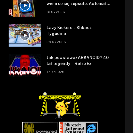
wiem co się zepsuło. Automat
się zepsuł.
31.07.2026
Lazy Kickers – Klikacz
Tygodnia
28.07.2026
Jak powstawał ARKANOID? 40
lat legendy! | Retro Ex
17.07.2026