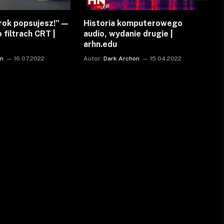
rok popsujesz!” —
Historia komputerowego
 filtrach CRT |
audio, wydanie drugie |
arhn.edu
on
16.07.2022
Autor:
Dark Archon
15.04.2022