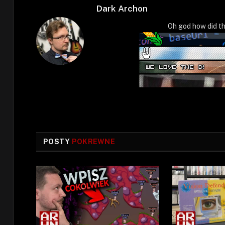
Dark Archon
Oh god how did th
POSTY
POKREWNE