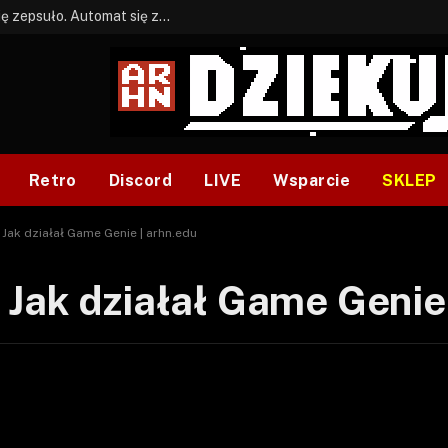
BONUS: Jak w tym kawale. A ja wiem co się zepsuło. Automat się zepsuł.
Retro
Discord
LIVE
Wsparcie
SKLEP
Jak działał Game Genie | arhn.edu
Jak działał Game Genie 