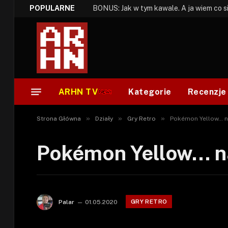
POPULARNE
ARHN TV
Kategorie
Recenzje
»
»
»
Strona Główna
Działy
Gry Retro
Pokémon Yellow… n
Pokémon Yellow… n
GRY RETRO
Palar
01.05.2020