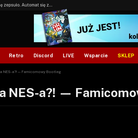
BONUS: Jak w tym kawale. A ja wiem co się zepsuło. Automat się zepsuł.
Retro
Discord
LIVE
Wsparcie
SKLEP
a NES-a?! — Famicomowy Bootleg
a NES-a?! — Famicomo