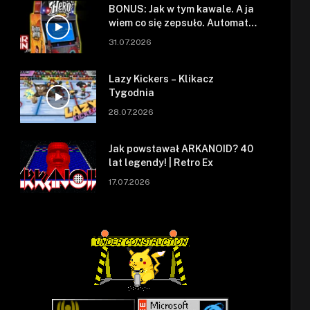
BONUS: Jak w tym kawale. A ja
wiem co się zepsuło. Automat
się zepsuł.
31.07.2026
Lazy Kickers – Klikacz
Tygodnia
28.07.2026
Jak powstawał ARKANOID? 40
lat legendy! | Retro Ex
17.07.2026