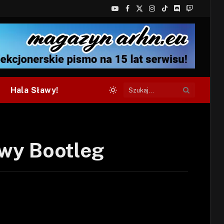
YouTube
Facebook
X
Instagram
TikTok
Discord
Twitch
(Twitter)
Hala Sławy!
wy Bootleg