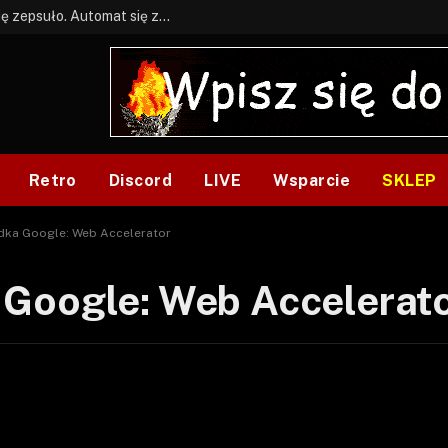
BONUS: Jak w tym kawale. A ja wiem co się zepsuło. Automat się zepsuł.
Retro
Discord
LIVE
Wsparcie
SKLEP
dka Google: Web Accelerator
Google: Web Accelerat