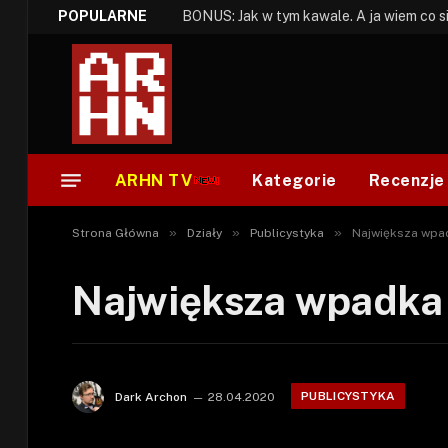
POPULARNE
ARHN TV
Kategorie
Recenzje
»
»
»
Strona Główna
Działy
Publicystyka
Największa wpa
Największa wpadka 
PUBLICYSTYKA
Dark Archon
28.04.2020