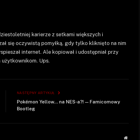
stoletniej karierze z setkami większych i
ał się oczywistą pomyłką, gdy tylko kliknięto na nim
spieszał internet. Ale kopiował i udostępniał przy
 użytkownikom. Ups.
NASTĘPNY ARTYKUŁ
Pokémon Yellow… na NES-a?! — Famicomowy
Bootleg
Strona