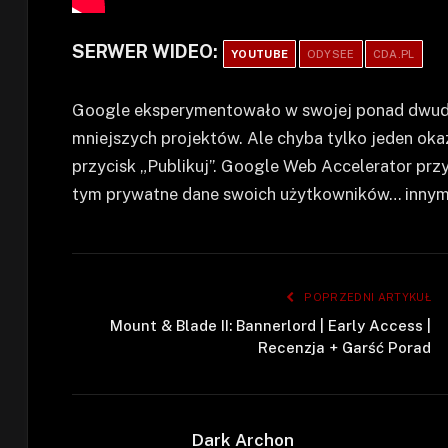
SERWER WIDEO:
YOUTUBE
ODYSEE
CDA.PL
Google eksperymentowało w swojej ponad dwudzie
mniejszych projektów. Ale chyba tylko jeden okaz
przycisk „Publikuj”. Google Web Accelerator przy
tym prywatne dane swoich użytkowników… innym
POPRZEDNI ARTYKUŁ
Mount & Blade II: Bannerlord | Early Access |
Recenzja + Garść Porad
Dark Archon