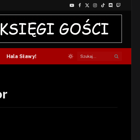
YouTube
Facebook
X
Instagram
TikTok
Discord
Twitch
(Twitter)
Hala Sławy!
or