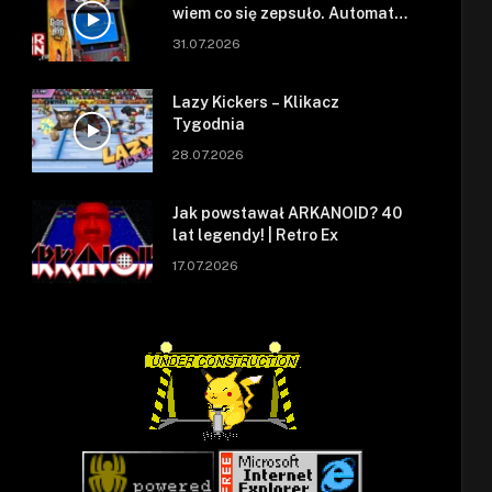
wiem co się zepsuło. Automat
się zepsuł.
31.07.2026
Lazy Kickers – Klikacz
Tygodnia
28.07.2026
Jak powstawał ARKANOID? 40
lat legendy! | Retro Ex
17.07.2026