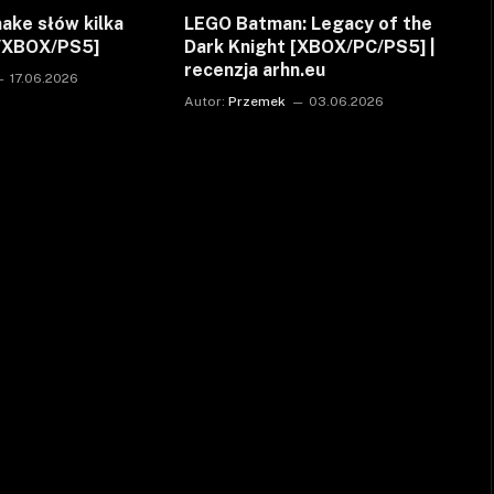
ake słów kilka
LEGO Batman: Legacy of the
C/XBOX/PS5]
Dark Knight [XBOX/PC/PS5] |
recenzja arhn.eu
17.06.2026
Autor:
Przemek
03.06.2026