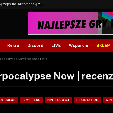
BONUS: Jak w tym kawale. A ja wiem co się zepsuło. Automat się zepsuł.
Retro
Discord
LIVE
Wsparcie
SKLEP
pocalypse Now | recenzja retro
pocalypse Now | recenzj
BOY COLOR
GRY RETRO
NINTENDO 64
PLAYSTATION
WIN