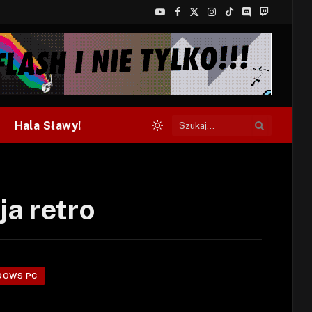
YouTube
Facebook
X
Instagram
TikTok
Discord
Twitch
(Twitter)
Hala Sławy!
a retro
DOWS PC