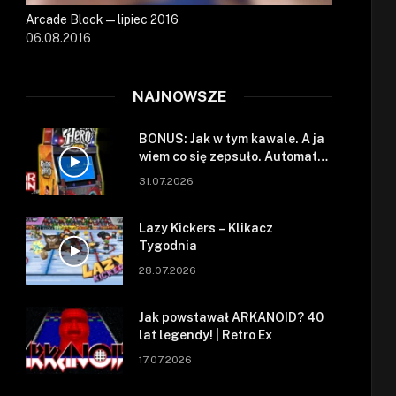
Arcade Block — lipiec 2016
06.08.2016
NAJNOWSZE
BONUS: Jak w tym kawale. A ja
wiem co się zepsuło. Automat
się zepsuł.
31.07.2026
Lazy Kickers – Klikacz
Tygodnia
28.07.2026
Jak powstawał ARKANOID? 40
lat legendy! | Retro Ex
17.07.2026