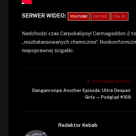
SERWER WIDEO:
YOUTUBE
ODYSEE
CDA.PL
Nadchodzi czas Carpokalipsy! Carmageddon 2 to
„niezbalansowanych chemicznie”. Nonkonformizm 
niepoprawnej ścigałki.
POPRZEDNI ARTYKUŁ
Danganronpa Another Episode: Ultra Despair
Girls — Podgląd #168
Redaktor Kebab