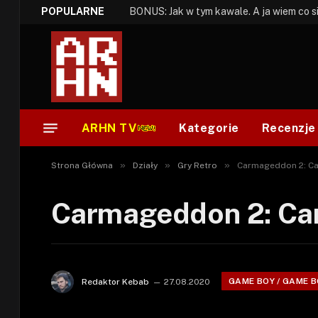
POPULARNE
ARHN TV
Kategorie
Recenzje
»
»
»
Strona Główna
Działy
Gry Retro
Carmageddon 2: Car
Carmageddon 2: Car
GAME BOY / GAME 
Redaktor Kebab
27.08.2020