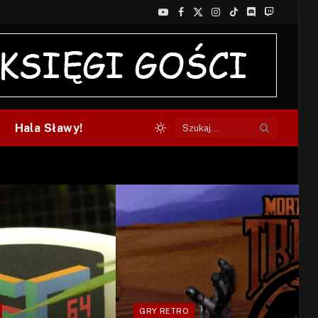
YouTube
Facebook
X
Instagram
TikTok
Discord
Twitch
(Twitter)
Hala Sławy!
GRY RETRO