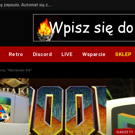
BONUS: Jak w tym kawale. A ja wiem co się zepsuło. Automat się zepsuł.
Retro
Discord
LIVE
Wsparcie
SKLEP
ria: "Nintendo 64"
GADŻETY