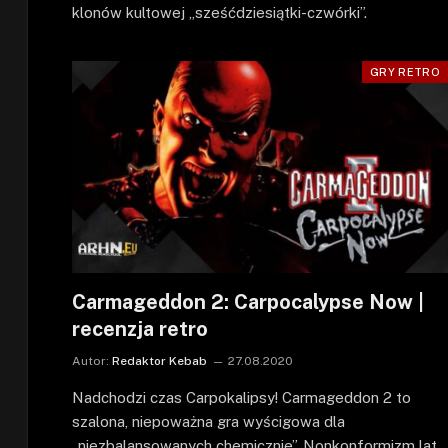
klonów kultowej „sześćdziesiątki-czwórki”.
GRY RETRO
Carmageddon 2: Carpocalypse Now |
recenzja retro
Autor:
Redaktor Kebab
27.08.2020
Nadchodzi czas Carpokalipsy! Carmageddon 2 to
szalona, niepoważna gra wyścigowa dla
„niezbalansowanych chemicznie”. Nonkonformizm lat