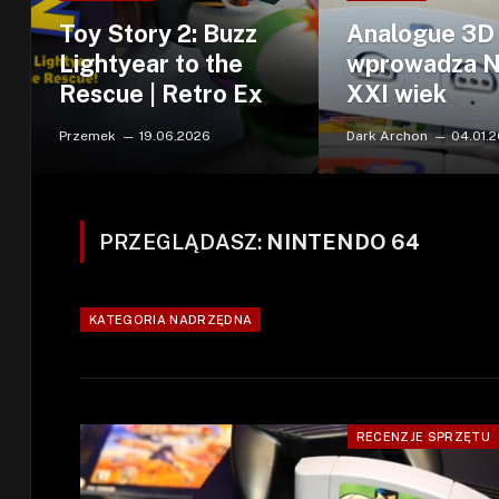
Toy Story 2: Buzz
Analogue 3D
Lightyear to the
wprowadza 
Rescue | Retro Ex
XXI wiek
Przemek
19.06.2026
Dark Archon
04.01.
PRZEGLĄDASZ:
NINTENDO 64
KATEGORIA NADRZĘDNA
RECENZJE SPRZĘTU