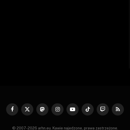
Facebook
X
Mastodon
Instagram
YouTube
TikTok
Twitch
RSS
(Twitter)
© 2007-2026 arhn.eu. Kawie najedzone, prawa zastrzeżone.