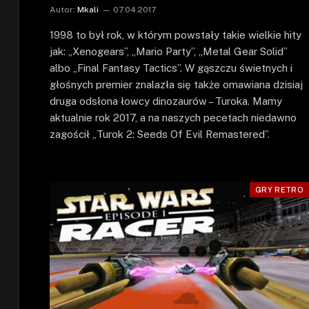
Autor:
Mkali
07.04.2017
1998 to był rok, w którym powstały takie wielkie hity
jak: „Xenogears”, „Mario Party”, „Metal Gear Solid”
albo „Final Fantasy Tactics”. W gąszczu świetnych i
głośnych premier znalazła się także omawiana dzisiaj
druga odsłona łowcy dinozaurów – Turoka. Mamy
aktualnie rok 2017, a na naszych pecetach niedawno
zagościł „Turok 2: Seeds Of Evil Remastered”.
GRY RETRO