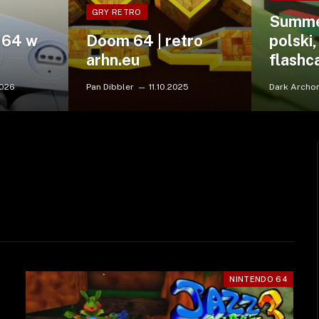
GRY RETRO
Summe
N64 w
Doom 64 | retro
polski
arhn.eu
flashc
2026
Pan Dibbler
11.10.2025
Dark Archo
NINTENDO 64