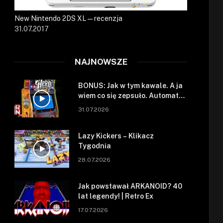
New Nintendo 2DS XL — recenzja
31.07.2017
NAJNOWSZE
BONUS: Jak w tym kawale. A ja
wiem co się zepsuło. Automat
się zepsuł.
31.07.2026
Lazy Kickers – Klikacz
Tygodnia
28.07.2026
Jak powstawał ARKANOID? 40
lat legendy! | Retro Ex
17.07.2026