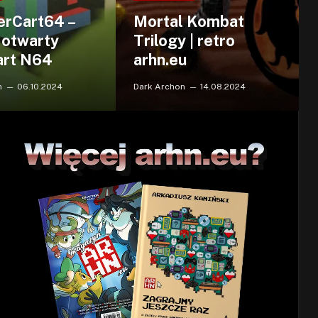
rCart64 –
Mortal Kombat
, otwarty
Trilogy | retro
art N64
arhn.eu
n
06.10.2024
Dark Archon
14.08.2024