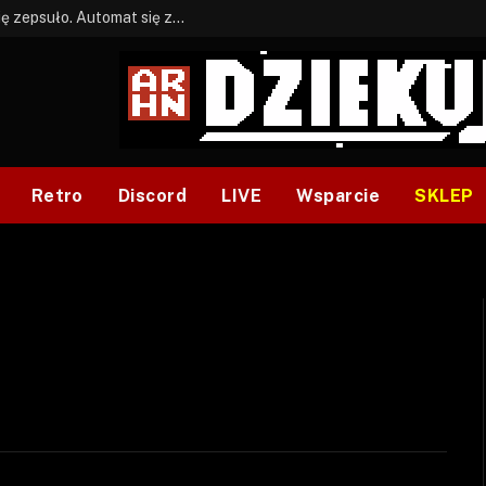
BONUS: Jak w tym kawale. A ja wiem co się zepsuło. Automat się zepsuł.
Retro
Discord
LIVE
Wsparcie
SKLEP