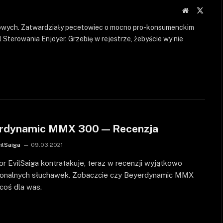
Strona
X
WWW
(Twitte
rowych. Zatwardziały pecetowiec o mocno pro-konsumenckim
 Sterowania Enjoyer. Grzebię w rejestrze, żebyście wy nie
rdynamic MMX 300 — Recenzja
vilSaiga
09.03.2021
r EvilSaiga kontratakuje, teraz w recenzji wyjątkowo
jonalnych słuchawek. Zobaczcie czy Beyerdynamic MMX
coś dla was.