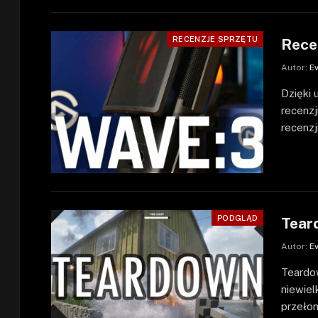
RECENZJE SPRZĘTU
Rece
Autor:
E
Dzięki 
recenzj
recenz
PODGLĄD
Tear
Autor:
E
Teardow
niewiel
przełom