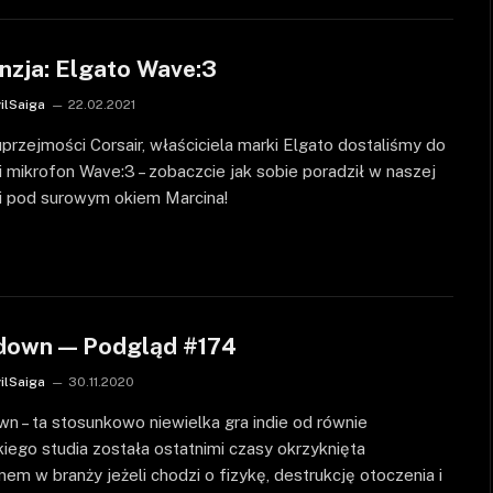
nzja: Elgato Wave:3
vilSaiga
22.02.2021
uprzejmości Corsair, właściciela marki Elgato dostaliśmy do
i mikrofon Wave:3 – zobaczcie jak sobie poradził w naszej
ji pod surowym okiem Marcina!
down — Podgląd #174
vilSaiga
30.11.2020
n – ta stosunkowo niewielka gra indie od równie
kiego studia została ostatnimi czasy okrzyknięta
em w branży jeżeli chodzi o fizykę, destrukcję otoczenia i