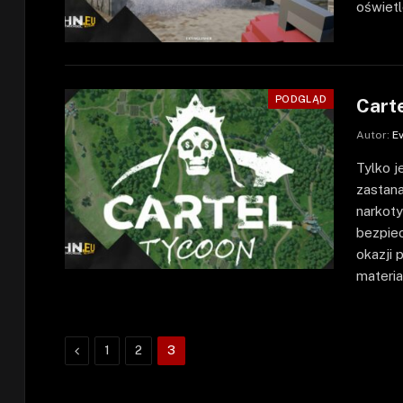
oświetl
PODGLĄD
Cart
Autor:
E
Tylko j
zastana
narkoty
bezpie
okazji
materia
Poprzednie
1
2
3