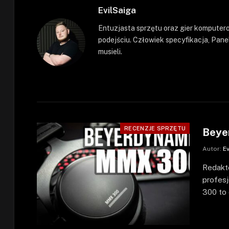
EvilSaiga
Entuzjasta sprzętu oraz gier kompute
podejściu. Człowiek specyfikacja, Panel
musieli.
RECENZJE SPRZĘTU
Beye
Autor:
E
Redakto
profes
300 to 