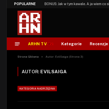
POPULARNE
ARHN TV
Kategorie
Recenzje
»
Strona Główna
Autor: EvilSaiga (Strona 3)
AUTOR:
EVILSAIGA
KATEGORIA NADRZĘDNA