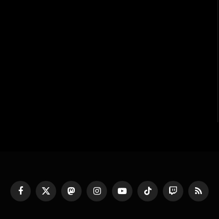
Facebook
X
Mastodon
Instagram
YouTube
TikTok
Twitch
RSS
(Twitter)