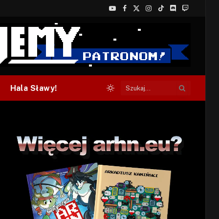
YouTube
Facebook
X
Instagram
TikTok
Discord
Twitch
(Twitter)
Hala Sławy!