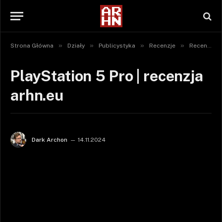
»
»
»
»
Strona Główna
Działy
Publicystyka
Recenzje
Recenzje sprzętu
PlayStation 5 Pro | recenzja
arhn.eu
Dark Archon
14.11.2024