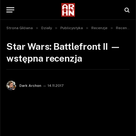
»
»
»
»
Strona Główna
Działy
Publicystyka
Recenzje
Recenzje gier
Star Wars: Battlefront II —
wstępna recenzja
Dark Archon
14.11.2017