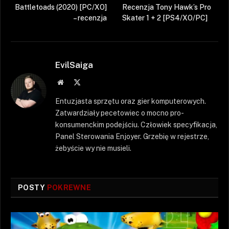
Battletoads (2020) [PC/XO]
Recenzja Tony Hawk’s Pro
– recenzja
Skater 1 + 2 [PS4/XO/PC]
EvilSaiga
Strona
X
WWW
(Twitter)
Entuzjasta sprzętu oraz gier komputerowych.
Zatwardziały pecetowiec o mocno pro-
konsumenckim podejściu. Człowiek specyfikacja,
Panel Sterowania Enjoyer. Grzebię w rejestrze,
żebyście wy nie musieli.
POSTY
POKREWNE