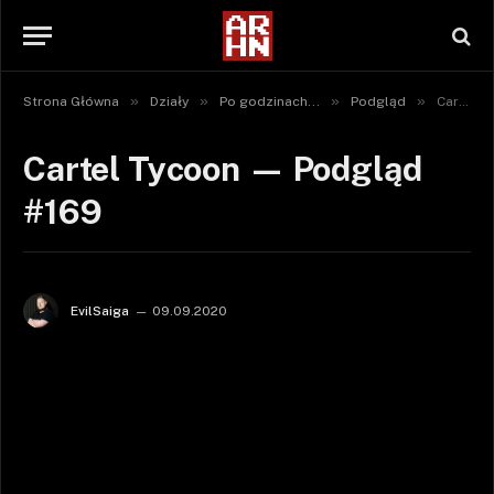
»
»
»
»
Strona Główna
Działy
Po godzinach...
Podgląd
Cartel Tycoon — Podgląd #169
Cartel Tycoon — Podgląd
#169
EvilSaiga
09.09.2020