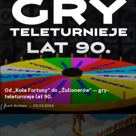
Od „Koła Fortuny” do „Żulionerów” — gry-
teleturnieje lat 90.
Dark Archon
03.03.2024