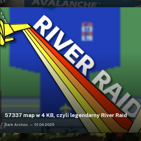
57337 map w 4 KB, czyli legendarny River Raid
Dark Archon
01.06.2025