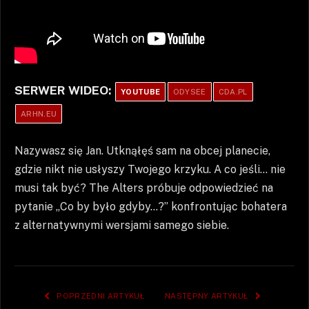
SERWER WIDEO:
YOUTUBE
ODYSEE
CDA.PL
ARHN.EU
Nazywasz się Jan. Utknąłęś sam na obcej planecie,
gdzie nikt nie usłyszy Twojego krzyku. A co jeśli… nie
musi tak być? The Alters próbuje odpowiedzieć na
pytanie „Co by było gdyby…?” konfrontując bohatera
z alternatywnymi wersjami samego siebie.
POPRZEDNI ARTYKUŁ
NASTĘPNY ARTYKUŁ