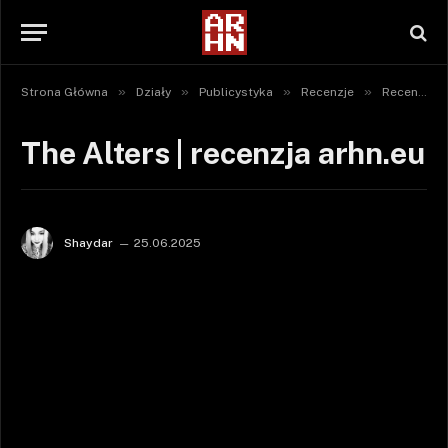
»
»
»
»
Strona Główna
Działy
Publicystyka
Recenzje
Recenzje gier
The Alters | recenzja arhn.eu
Shaydar
25.06.2025