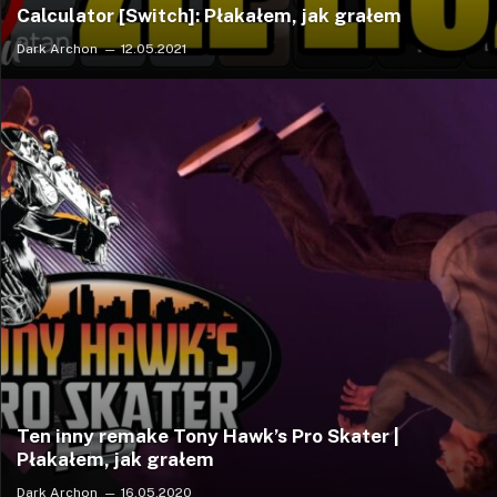
Calculator [Switch]: Płakałem, jak grałem
Dark Archon
12.05.2021
Ten inny remake Tony Hawk’s Pro Skater |
Płakałem, jak grałem
Dark Archon
16.05.2020