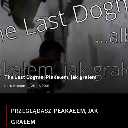
The Last Dogma: Płakałem, jak grałem
Dark Archon
25.06.2015
PRZEGLĄDASZ:
PŁAKAŁEM, JAK
GRAŁEM