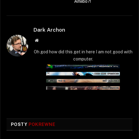
Amiibo?!
Dark Archon
Strona
WWW
Oh god how did this get in here I am not good with
computer.
POSTY
POKREWNE