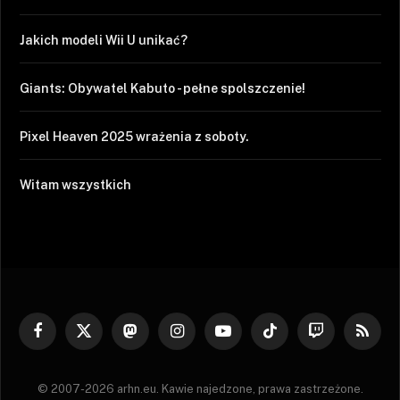
Jakich modeli Wii U unikać?
Giants: Obywatel Kabuto - pełne spolszczenie!
Pixel Heaven 2025 wrażenia z soboty.
Witam wszystkich
Facebook
X
Mastodon
Instagram
YouTube
TikTok
Twitch
RSS
(Twitter)
© 2007-2026 arhn.eu. Kawie najedzone, prawa zastrzeżone.